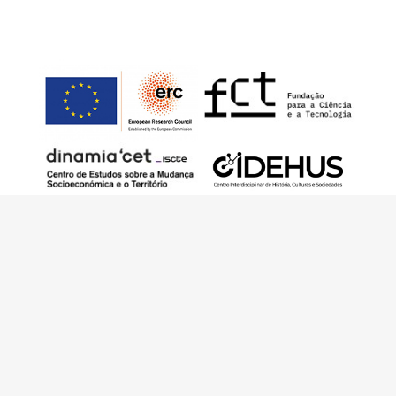
Este trabalho foi financiado pelo European
Research Council (ERC) – European Union’s
Horizon 2020 Research and Innovation
Programme (Grant Agreement 949686 –
ReARQ.IB) e por fundos nacionais portugueses
através da FCT – Fundação para a Ciência e a
Tecnologia, I.P., no âmbito do projeto
ArchNeed – The Architecture of Need:
Community Facilities in Portugal 1945-1985
(PTDC/ART-DAQ/6510/2020).