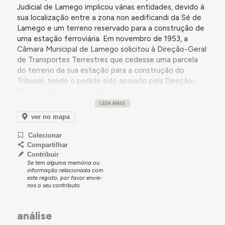
Judicial de Lamego implicou várias entidades, devido à
sua localização entre a zona non aedificandi da Sé de
Lamego e um terreno reservado para a construção de
uma estação ferroviária. Em novembro de 1953, a
Câmara Municipal de Lamego solicitou à Direção-Geral
de Transportes Terrestres que cedesse uma parcela
do terreno da sua estação para a construção do
Tribunal, tendo o pedido sido apoiado pela Direção-
Geral dos Serviços de Urbanização. A estação
ferroviária encontrava-se enquadrada no plano de criar
LEIA MAIS
uma linha entre a Régua e Vila Franca das Naves. Este
ver no mapa
plano nunca foi concretizado, embora as
terraplanagens e obras de arte se encontrassem
Colecionar
completas entre a Régua e Lamego já desde 1935. Na
Compartilhar
década de 1950, considerando ainda possível a
Contribuir
Se tem alguma memória ou
realização do plano, a Direção-Geral dos Transportes
informação relacionada com
Terrestres apresentou soluções que, não prejudicando
este registo, por favor envie-
o caminho de ferro, colocariam o novo edifício do
nos o seu contributo.
Tribunal dentro da zona de proteção da Sé de Lamego
e não mereceram, por isso, a aprovação da Direção-
análise
Geral dos Edifícios e Monumentos Nacionais. Em 1959,