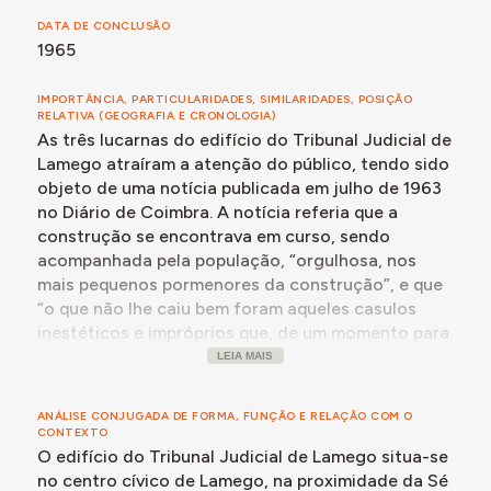
a Câmara Municipal deliberou tomar inteira
DATA DE CONCLUSÃO
responsabilidade por possíveis despesas futuras para
1965
adaptação da estação ferroviária e a solução então
apresentada mereceu concordância de todas as
entidades envolvidas.
IMPORTÂNCIA, PARTICULARIDADES, SIMILARIDADES, POSIÇÃO
RELATIVA (GEOGRAFIA E CRONOLOGIA)
O anteprojeto do novo edifício do Tribunal, da autoria
As três lucarnas do edifício do Tribunal Judicial de
do arquiteto Januário Godinho, mereceu pareceres
Lamego atraíram a atenção do público, tendo sido
favoráveis das entidades competentes ente outubro
objeto de uma notícia publicada em julho de 1963
de 1959 e janeiro de 196, apesar do seu
no Diário de Coimbra. A notícia referia que a
desenvolvimento num terreno condicionado pela sua
construção se encontrava em curso, sendo
localização. O projeto definitivo data de 1963. Não se
acompanhada pela população, “orgulhosa, nos
encontrou informação sobre a data de conclusão da
mais pequenos pormenores da construção”, e que
obra mas, em fevereiro de 1965, o edifício já se
“o que não lhe caiu bem foram aqueles casulos
encontraria construído, tendo então sido entregue
inestéticos e impróprios que, de um momento para
uma tapeçaria com desenho do pintor Jaime Martins
o outro, surgiram no telhado, a estragar a obra”.
LEIA MAIS
Barata.
No mês seguinte, a Comissão do Plano de
Melhoramentos de Lamego, em reunião,
ANÁLISE CONJUGADA DE FORMA, FUNÇÃO E RELAÇÃO COM O
Para mais detalhes, consultar a secção Momentos-
considerou de submeter a questão à apreciação
CONTEXTO
chave, abaixo.
da Direção-Geral dos Edifícios e Monumentos
O edifício do Tribunal Judicial de Lamego situa-se
Nacionais, por considerar que as lucarnas se
no centro cívico de Lamego, na proximidade da Sé