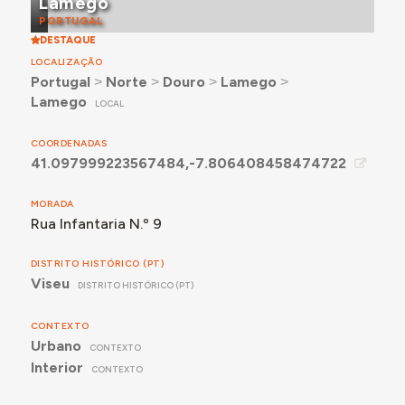
Lamego
PORTUGAL
DESTAQUE
LOCALIZAÇÃO
Portugal
˃
Norte
˃
Douro
˃
Lamego
˃
Lamego
LOCAL
COORDENADAS
41.097999223567484,-7.806408458474722
MORADA
Rua Infantaria N.º 9
DISTRITO HISTÓRICO (PT)
Viseu
DISTRITO HISTÓRICO (PT)
CONTEXTO
Urbano
CONTEXTO
Interior
CONTEXTO