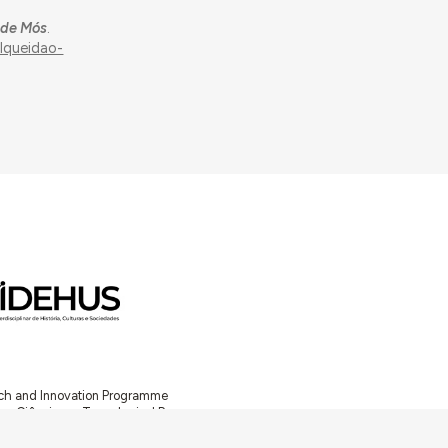
 de Mós
.
lqueidao-
arch and Innovation Programme
Ciência e a Tecnologia, I.P.,
TDC/ART-DAQ/6510/2020).