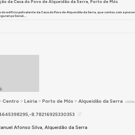
ção da Casa do Povo de Alqueidão da Serra, Porto de Mós
do edifício polivalente da Casa do Povo de Alqueidão da Serra, que contou com a presenç
gurança Social,...
L
˃
Centro
˃
Leiria
˃
Porto de Mós
˃
Alqueidão da Serra
LOCA
4645398295,-8.78216925330353
Manuel Afonso Silva, Alqueidão da Serra