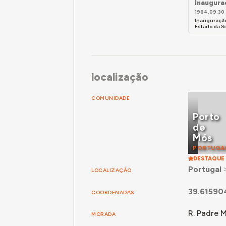
Inaugura
1984.09.30
Inauguração 
Estado da Se
localização
COMUNIDADE
Porto
de
Mós
PORTUGA
DESTAQUE
Portugal
LOCALIZAÇÃO
39.61590
COORDENADAS
R. Padre 
MORADA