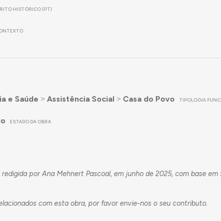
RITO HISTÓRICO (PT)
ONTEXTO
ia e Saúde
˃
Assistência Social
˃
Casa do Povo
TIPOLOGIA FUNC
do
ESTADO DA OBRA
i redigida por Ana Mehnert Pascoal, em junho de 2025, com base em 
lacionados com esta obra, por favor envie-nos o seu
contributo
.