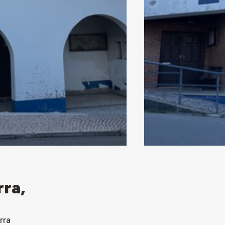
rra,
rra