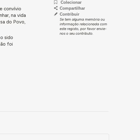
Colecionar
e convívio
Compartilhar
Contribuir
har, na vida
Se tem alguma memória ou
asa do Povo,
informação relacionada com
este registo, por favor envie-
nos o seu contributo.
do sido
ão foi