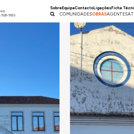
Sobre
Equipa
Contacto
Ligações
Ficha Técn
a em
COMUNIDADES
OBRAS
AGENTES
AT
 1939-1985