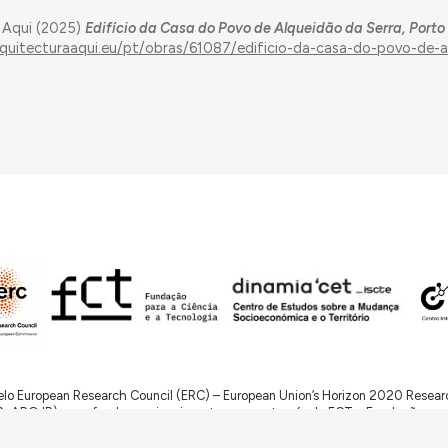
 Aqui (2025)
Edifício da Casa do Povo de Alqueidão da Serra, Porto
rquitecturaaqui.eu/pt/obras/61087/edificio-da-casa-do-povo-de-a
 pelo European Research Council (ERC) – European Union’s Horizon 2020 Rese
RQ.IB) e por fundos nacionais portugueses através da FCT – Fundação para a 
d – The Architecture of Need: Community Facilities in Portugal 1945-1985
(P