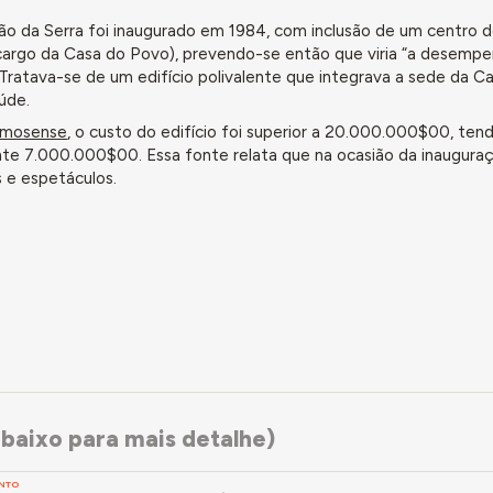
ão da Serra foi inaugurado em 1984, com inclusão de um centro d
 cargo da Casa do Povo), prevendo-se então que viria “a desempen
 Tratava-se de um edifício polivalente que integrava a sede da C
úde.
omosense
, o custo do edifício foi superior a 20.000.000$00, ten
te 7.000.000$00. Essa fonte relata que na ocasião da inauguraç
s e espetáculos.
baixo para mais detalhe)
NTO