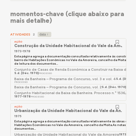
faltava executar ligações a redes de água, esgotos e
eletricidade; esta apropriação informal dificultou a
momentos-chave (clique abaixo para
manutenção de um ritmo cadenciado na construção.
mais detalhe)
Apesar da tentativa de intervenção militar para
organizar a ocupação das habitações, mantiveram-se
as apropriações paralelas aos processos formais de
ATIVIDADES
2
atribuição, vindo a regularizar-se a permanência dos
AÇÃO
habitantes que então ocuparam as casas.
Construção da Unidade Habitacional do Vale da Amoreira
1973-1978
A execução das infraestruturas, a cargo da Câmara
Esta página agrega a documentação consultada relativamente às construção 
Municipal da Moita, recebeu comparticipação
bairro de Habitações Económicas no Vale da Amoreira, concelho da Moita.As no
de leitura dos documentos...
financeira estatal em 1974. Os trabalhos de
Conjunto de Casas de Renda Económica a Construir na Baixa da Ban
terraplanagens, arruamentos e esgotos foram
S.d. [Déc. 1970]
PROCESSO
adjudicados a Tomás de Oliveira, Empreitadas Lda., e
Baixa da Banheira – Programa de Concurso, vol. 3 e vol. 4
S.d. [Déc. 19
PROCESSO
realizados entre 1975 e 1978. À data da conclusão, não
Baixa da Banheira – Programa de Concurso, vol. 2
S.d. [Déc. 1970]
PROCE
haviam sido realizados os arranjos dos espaços verdes
Conjunto Habitacional da Baixa da Banheira. Processo n.º 1536/DS
1977-1978
PROCESSO
exteriores, embora tivesse sido apresentado um
estudo nesse sentido pelo arquiteto paisagista
AÇÃO
Urbanização da Unidade Habitacional do Vale da Amoreira
Francisco Caldeira Cabral à câmara municipal. Só na
1975
década de 80 se acometeram arranjos de jardinagem
Esta página agrega a documentação consultada relativamente às obras de ur
à empresa Viveiros Falcão.
Habitações Económicas no Vale da Amoreira, concelho da Moita.As notas de lei
documentos...
A Câmara Municipal da Moita pugnou, ainda durante a
Urbanização da Unidade Habitacional do Vale da Amoreira
1973-1976