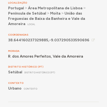
LOCALIZAÇÃO
Portugal
˃
Área Metropolitana de Lisboa
˃
Para mais detalhes, consultar a secção Momentos-
Península de Setúbal
˃
Moita
˃
União das
chave abaixo.
Freguesias de Baixa da Banheira e Vale da
Amoreira
LOCAL
Para o registo pormenorizado dos testemunhos
recolhidos sobre a experiência e memórias de uso
COORDENADAS
deste edifício, consultar a secção Documentação,
38.644160237329885,-9.037290533590696
abaixo.
MORADA
R. dos Amores Perfeitos, Vale da Amoreira
DISTRITO HISTÓRICO (PT)
Setúbal
DISTRITO HISTÓRICO (PT)
CONTEXTO
Urbano
CONTEXTO