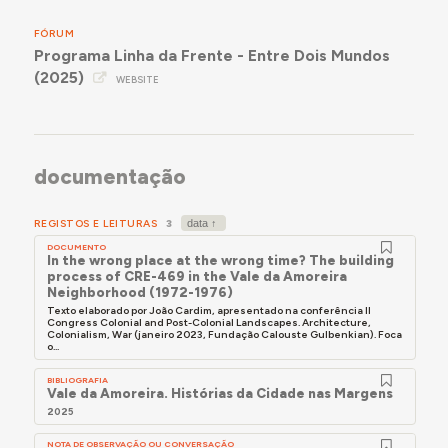
FÓRUM
Programa Linha da Frente - Entre Dois Mundos
(2025)
WEBSITE
documentação
REGISTOS E LEITURAS
3
DOCUMENTO
In the wrong place at the wrong time? The building
process of CRE-469 in the Vale da Amoreira
Neighborhood (1972-1976)
Texto elaborado por João Cardim, apresentado na conferência II
Congress Colonial and Post-Colonial Landscapes. Architecture,
Colonialism, War (janeiro 2023, Fundação Calouste Gulbenkian). Foca
o...
BIBLIOGRAFIA
Vale da Amoreira. Histórias da Cidade nas Margens
2025
NOTA DE OBSERVAÇÃO OU CONVERSAÇÃO