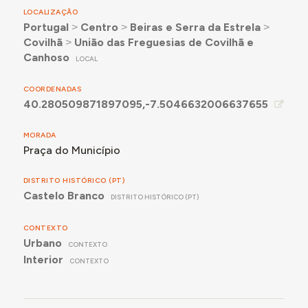
LOCALIZAÇÃO
Portugal
˃
Centro
˃
Beiras e Serra da Estrela
˃
Covilhã
˃
União das Freguesias de Covilhã e
Canhoso
LOCAL
COORDENADAS
40.280509871897095,-7.5046632006637655
MORADA
Praça do Município
DISTRITO HISTÓRICO (PT)
Castelo Branco
DISTRITO HISTÓRICO (PT)
CONTEXTO
Urbano
CONTEXTO
Interior
CONTEXTO