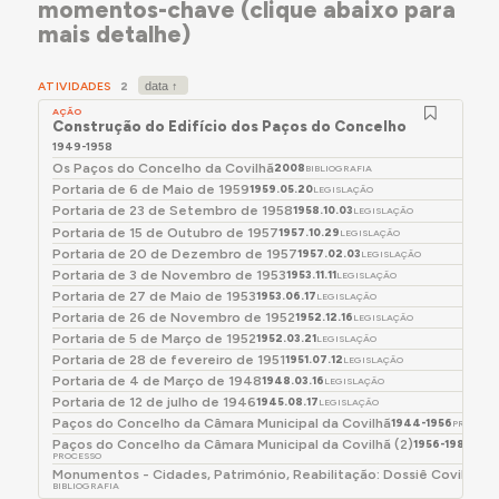
momentos-chave (clique abaixo para
situada no eixo que liga o edifício dos Paços do
deliberou, por unanimidade, que a Repartição Técnica
mais detalhe)
Concelho à Igreja da Misericórdia, uma das únicas
Municipal providencia no sentido de serem
construções preservadas durante a construção
rapidamente ultimados os trabalhos necessários -
deste conjunto urbano notável e característico da
construção e colocação de portões, instalação elétrica
ATIVIDADES
2
arquitetura e do urbanismo dos anos 1940 em
e colocação de candeeiros, etc. - indispensáveis a
AÇÃO
Construção do Edifício dos Paços do Concelho
atingir-se aquele objetivo." Neste ano, a CMC
Portugal.
1949-1958
organizou um concurso para o fornecimento das
Os Paços do Concelho da Covilhã
2008
BIBLIOGRAFIA
estátuas de Frei Heitor Pinto e Pero da Covilhã, que
Portaria de 6 de Maio de 1959
1959.05.20
LEGISLAÇÃO
seriam instaladas no átrio do edifício, premiando
Portaria de 23 de Setembro de 1958
1958.10.03
LEGISLAÇÃO
o escultor João Fragoso para a primeira obra e
Portaria de 15 de Outubro de 1957
1957.10.29
LEGISLAÇÃO
deixando vago o da segunda. Em 1957, o escultor
Portaria de 20 de Dezembro de 1957
1957.02.03
LEGISLAÇÃO
Salvador d'Eça Barata Feyo foi encarregado de
Portaria de 3 de Novembro de 1953
1953.11.11
LEGISLAÇÃO
Portaria de 27 de Maio de 1953
elaborar a estátua de Pero da Covilhã.
1953.06.17
LEGISLAÇÃO
Portaria de 26 de Novembro de 1952
1952.12.16
LEGISLAÇÃO
Depois de ajustes e pormenores que demandavam a
Portaria de 5 de Março de 1952
1952.03.21
LEGISLAÇÃO
atenção do arquiteto Aguiar, a obra só foi inagurada
Portaria de 28 de fevereiro de 1951
1951.07.12
LEGISLAÇÃO
em 1958.10.11 (Carlos, 2011, p.78), depois de sucessivos
Portaria de 4 de Março de 1948
1948.03.16
LEGISLAÇÃO
reforços na comparticipação e trabalhos a mais
Portaria de 12 de julho de 1946
1945.08.17
LEGISLAÇÃO
realizados pelo empreiteiro.
Paços do Concelho da Câmara Municipal da Covilhã
1944-1956
PROCESS
Paços do Concelho da Câmara Municipal da Covilhã (2)
1956-1984
PROCESSO
Monumentos - Cidades, Património, Reabilitação: Dossiê Covilhã (2
BIBLIOGRAFIA