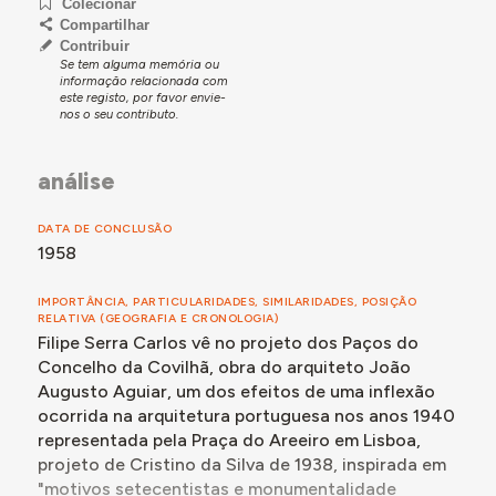
Técnica da Câmara Municipal, prosseguiu até
Colecionar
1946.07.22, quando a CMC, então presidida por Carlos
Compartilhar
Coelho, obteve do Ministério das Obras Públicas
Contribuir
Se tem alguma memória ou
através do Fundo do Desemprego, a comparticipação
informação relacionada com
para a obra (Portaria de 12/7/1946; Processo
este registo, por favor envie-
167/MU/45). Durante o ano de 1947, o prazo da obra
nos o seu contributo.
foi sucessivamente prorrogado por conta das
dificuldades em desmontar o maciço rochoso situado
análise
na parte posterior do edifício, o que também acabou
por conduzir a ligeiras modificações do projeto, com a
DATA DE CONCLUSÃO
introdução de um volume de balneários e de "uma
1958
nova solução para a fachada", problema que
despertava o interesse do Presidente da CMC, de
acordo com carta do arquiteto de 1948.01.05.
IMPORTÂNCIA, PARTICULARIDADES, SIMILARIDADES, POSIÇÃO
RELATIVA (GEOGRAFIA E CRONOLOGIA)
As diferentes versões do projeto foram analisadas aos
Filipe Serra Carlos vê no projeto dos Paços do
pormenores por Filipe Serra Carlos em Os Paços do
Concelho da Covilhã, obra do arquiteto João
Concelho da Covilhã (2011). O novo projeto e a
Augusto Aguiar, um dos efeitos de uma inflexão
proposta de comparticipação da construção do novo
ocorrida na arquitetura portuguesa nos anos 1940
edifício dos Paços do Concelho da Covilhã, orçado
representada pela Praça do Areeiro em Lisboa,
então em 5.850.00$00 foram apresentados em 1948:
projeto de Cristino da Silva de 1938, inspirada em
"Quanto ao edifício, o projeto definitivo respeita, sem
"motivos setecentistas e monumentalidade