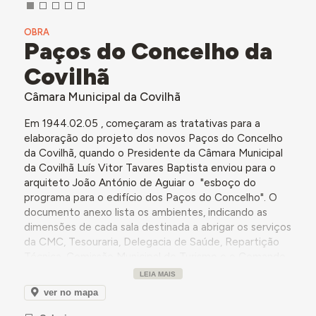
OBRA
Paços do Concelho da
Covilhã
Câmara Municipal da Covilhã
Em 1944.02.05 , começaram as tratativas para a
elaboração do projeto dos novos Paços do Concelho
da Covilhã, quando o Presidente da Câmara Municipal
da Covilhã Luís Vitor Tavares Baptista enviou para o
arquiteto João António de Aguiar o "esboço do
programa para o edifício dos Paços do Concelho". O
documento anexo lista os ambientes, indicando as
dimensões de cada sala destinada a abrigar os serviços
da CMC, Tesouraria, Delegacia de Saúde, Repartição
Técnica, Comissão Municipal de Turismo e o Comando
da PSP. A discussão do projeto, envolvendo também
LEIA MAIS
os Engenheiros Chefes da Repartição de
ver no mapa
Melhoramentos Urbanos da DGSU e da Repartição