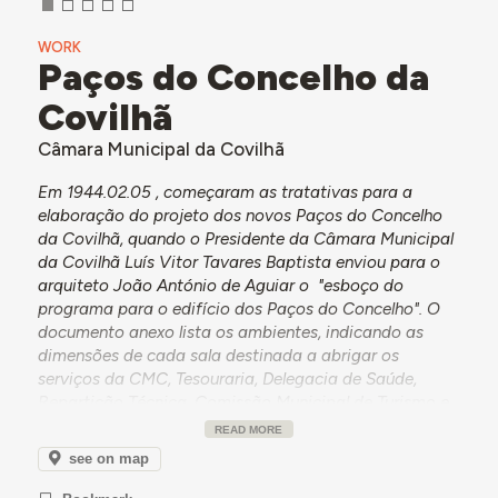
WORK
Paços do Concelho da
Covilhã
Câmara Municipal da Covilhã
Em 1944.02.05 , começaram as tratativas para a
elaboração do projeto dos novos Paços do Concelho
da Covilhã, quando o Presidente da Câmara Municipal
da Covilhã Luís Vitor Tavares Baptista enviou para o
arquiteto João António de Aguiar o "esboço do
programa para o edifício dos Paços do Concelho". O
documento anexo lista os ambientes, indicando as
dimensões de cada sala destinada a abrigar os
serviços da CMC, Tesouraria, Delegacia de Saúde,
Repartição Técnica, Comissão Municipal de Turismo e
o Comando da PSP. A discussão do projeto,
READ MORE
envolvendo também os Engenheiros Chefes da
see on map
Repartição de Melhoramentos Urbanos da DGSU e
da Repartição Técnica da Câmara Municipal,