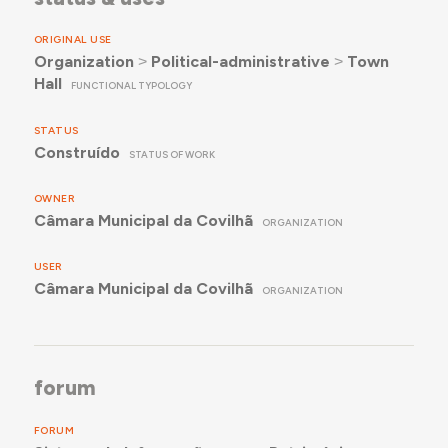
ORIGINAL USE
Organization
˃
Political-administrative
˃
Town
Hall
FUNCTIONAL TYPOLOGY
STATUS
Construído
STATUS OF WORK
OWNER
Câmara Municipal da Covilhã
ORGANIZATION
USER
Câmara Municipal da Covilhã
ORGANIZATION
forum
FORUM