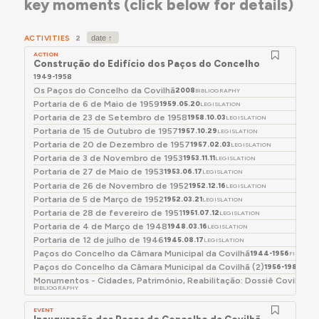
key moments (click below for details)
eixo que liga o edifício dos Paços do Concelho à
deliberou, por unanimidade, que a Repartição Técnica
Igreja da Misericórdia, uma das únicas construções
Municipal providencia no sentido de serem
preservadas durante a construção deste conjunto
rapidamente ultimados os trabalhos necessários -
ACTIVITIES
2
urbano notável e característico da arquitetura e do
construção e colocação de portões, instalação elétrica
ACTION
Construção do Edifício dos Paços do Concelho
urbanismo dos anos 1940 em Portugal.
e colocação de candeeiros, etc. - indispensáveis a
1949-1958
atingir-se aquele objetivo." Neste ano, a CMC
Os Paços do Concelho da Covilhã
2008
BIBLIOGRAPHY
organizou um concurso para o fornecimento das
Portaria de 6 de Maio de 1959
1959.05.20
LEGISLATION
estátuas de Frei Heitor Pinto e Pero da Covilhã, que
Portaria de 23 de Setembro de 1958
1958.10.03
LEGISLATION
seriam instaladas no átrio do edifício, premiando
Portaria de 15 de Outubro de 1957
1957.10.29
LEGISLATION
o escultor João Fragoso para a primeira obra e
Portaria de 20 de Dezembro de 1957
1957.02.03
LEGISLATION
deixando vago o da segunda. Em 1957, o escultor
Portaria de 3 de Novembro de 1953
1953.11.11
LEGISLATION
Portaria de 27 de Maio de 1953
Salvador d'Eça Barata Feyo foi encarregado de
1953.06.17
LEGISLATION
Portaria de 26 de Novembro de 1952
1952.12.16
LEGISLATION
elaborar a estátua de Pero da Covilhã.
Portaria de 5 de Março de 1952
1952.03.21
LEGISLATION
Depois de ajustes e pormenores que demandavam a
Portaria de 28 de fevereiro de 1951
1951.07.12
LEGISLATION
atenção do arquiteto Aguiar, a obra só foi inagurada
Portaria de 4 de Março de 1948
1948.03.16
LEGISLATION
em 1958.10.11 (Carlos, 2011, p.78), depois de sucessivos
Portaria de 12 de julho de 1946
1945.08.17
LEGISLATION
reforços na comparticipação e trabalhos a mais
Paços do Concelho da Câmara Municipal da Covilhã
1944-1956
FILE
Paços do Concelho da Câmara Municipal da Covilhã (2)
realizados pelo empreiteiro.
1956-1984
FILE
Monumentos - Cidades, Património, Reabilitação: Dossiê Covilhã (2
BIBLIOGRAPHY
EVENT
Inauguração dos Paços do Concelho da Covilhã