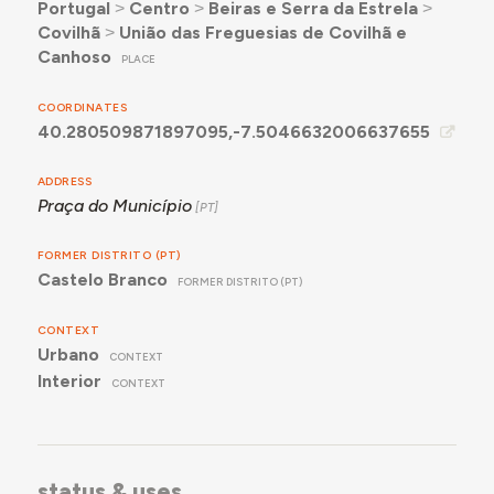
Portugal
˃
Centro
˃
Beiras e Serra da Estrela
˃
Covilhã
˃
União das Freguesias de Covilhã e
Canhoso
PLACE
COORDINATES
40.280509871897095,-7.5046632006637655
ADDRESS
Praça do Município
FORMER DISTRITO (PT)
Castelo Branco
FORMER DISTRITO (PT)
CONTEXT
Urbano
CONTEXT
Interior
CONTEXT
status & uses