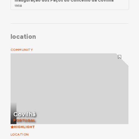
1958
location
COMMUNITY
Covilhã
PORTUGAL
HIGHLIGHT
LOCATION