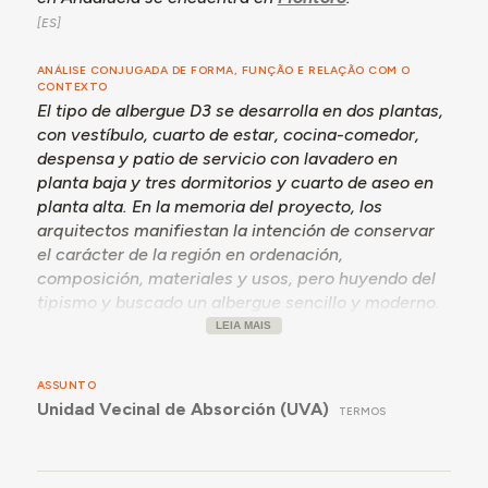
ANÁLISE CONJUGADA DE FORMA, FUNÇÃO E RELAÇÃO COM O
CONTEXTO
El tipo de albergue D3 se desarrolla en dos plantas,
con vestíbulo, cuarto de estar, cocina-comedor,
despensa y patio de servicio con lavadero en
planta baja y tres dormitorios y cuarto de aseo en
planta alta. En la memoria del proyecto, los
arquitectos manifiestan la intención de conservar
el carácter de la región en ordenación,
composición, materiales y usos, pero huyendo del
tipismo y buscado un albergue sencillo y moderno.
La cimentación se hace en zanja corrida, estructura
LEIA MAIS
en muros de carga de ladrillo macizo en
medianerías y vigas prefabricadas, con bovedillas
ASSUNTO
aligeradas en los forjados. La fachada combina
Unidad Vecinal de Absorción (UVA)
TERMOS
ladrillo macizo en los zócalos y paños blanqueados
con cal, y cubiertas en terrazas con hormigón
celular. Los once albergues se dividen en dos