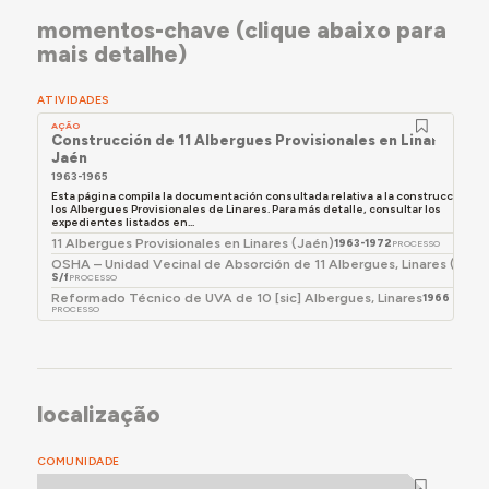
núcleos, 6 a noroeste y 5 a sudeste, dejando un
momentos-chave (clique abaixo para
espacio vacío entre los dos núcleos. En 2025 ese
mais detalhe)
espacio estaba ocupado por una vivienda.
ATIVIDADES
AÇÃO
Construcción de 11 Albergues Provisionales en Linares,
Jaén
1963-1965
Esta página compila la documentación consultada relativa a la construcción de
los Albergues Provisionales de Linares. Para más detalle, consultar los
expedientes listados en...
11 Albergues Provisionales en Linares (Jaén)
1963-1972
PROCESSO
OSHA – Unidad Vecinal de Absorción de 11 Albergues, Linares (Jaén
S/f
PROCESSO
Reformado Técnico de UVA de 10 [sic] Albergues, Linares
1966
PROCESSO
localização
COMUNIDADE