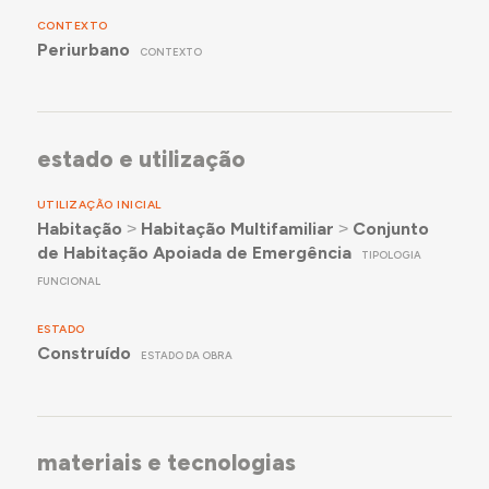
CONTEXTO
Periurbano
CONTEXTO
estado e utilização
UTILIZAÇÃO INICIAL
Habitação
˃
Habitação Multifamiliar
˃
Conjunto
de Habitação Apoiada de Emergência
TIPOLOGIA
FUNCIONAL
ESTADO
Construído
ESTADO DA OBRA
materiais e tecnologias