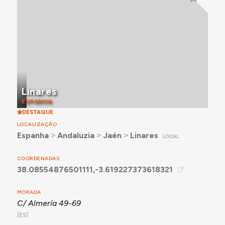
Linares
ESPANHA
DESTAQUE
LOCALIZAÇÃO
Espanha
˃
Andaluzia
˃
Jaén
˃
Linares
LOCAL
COORDENADAS
38.08554876501111,-3.619227373618321
MORADA
C/ Almería 49-69