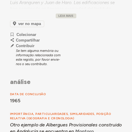
Luis Aranguren y Juan de Haro. Las edificaciones se
han construido en terrenos propiedad del Instituto
Nacional de la Vivienda adquiridos por cesión gratuita
LEIA MAIS
otorgada por el Ayuntamiento de Linares en diciembre
ver no mapa
de 1963. Las obras se reciben provisionalmente en
mayo de 1965. Los albergues provisionales son
Colecionar
considerados viviendas de renta limitada “tipo social”
Compartilhar
por el Decreto-Ley 6 de 8 de marzo de 1962, y se les
Contribuir
Se tem alguma memória ou
otorga la calificación definitiva de viviendas de
informação relacionada com
protección oficial.
este registo, por favor envie-
nos o seu contributo.
análise
DATA DE CONCLUSÃO
1965
IMPORTÂNCIA, PARTICULARIDADES, SIMILARIDADES, POSIÇÃO
RELATIVA (GEOGRAFIA E CRONOLOGIA)
Otro ejemplo de Albergues Provisionales construido
en Andalucía se encuentra en
Montoro
.