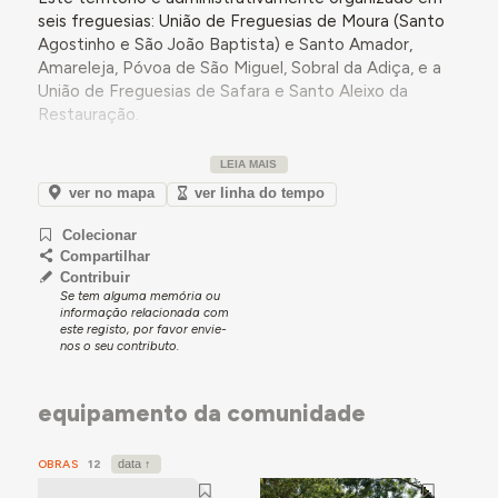
seis freguesias: União de Freguesias de Moura (Santo
Agostinho e São João Baptista) e Santo Amador,
Amareleja, Póvoa de São Miguel, Sobral da Adiça, e a
União de Freguesias de Safara e Santo Aleixo da
Restauração.
Geograficamente, o concelho de Moura confina, a
LEIA MAIS
este e sul com a fronteira espanhola e Barrancos, a
norte e oeste com os concelhos de Mourão, Serpa,
ver no mapa
ver linha do tempo
Vidigueira, Portel e Reguengos de Monsaraz, estando
Colecionar
este último delimitado pela albufeira de Alqueva. Esta
Compartilhar
proximidade uma barragem desta dimensão confere a
Contribuir
Moura um posicionamento relevante no que concerne
Se tem alguma memória ou
aos recursos hídricos e à agricultura de regadio.
informação relacionada com
este registo, por favor envie-
A estrutura urbana do concelho organiza-se em torno
nos o seu contributo.
de oito aglomerados populacionais, destacando-se a
cidade de Moura, que
concentra aproximadamente
equipamento da comunidade
50% da população
. A cidade assume, assim, um papel
central na dinâmica social e económica do concelho,
agindo como o principal núcleo de serviços e comércio.
OBRAS
12