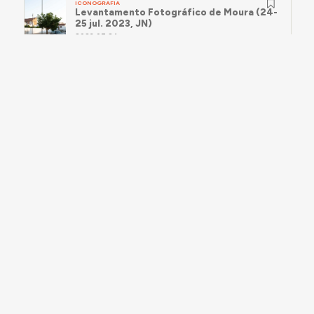
ICONOGRAFIA
Levantamento Fotográfico de Moura (24-
25 jul. 2023, JN)
2023.07.24
ICONOGRAFIA
Levantamento Fotográfico no Concelho de
Moura (21-22 out. 2024, JN)
2024.10.21
ICONOGRAFIA
Levantamento Fotográfico no Concelho de
Moura (22 out. 2024, LA)
2024.10.22
SUGESTÕES E LIGAÇÕES
Pode aceder
aqui à página do Arquivo Municipal
de Moura
e
aqui aos documentos ali consultados
no âmbito desta investigação.
A informação desta página foi redigida por