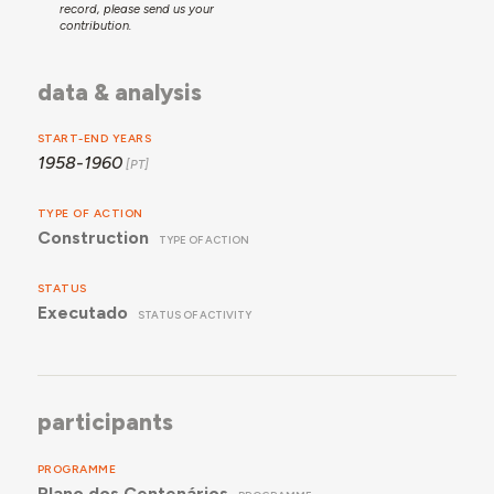
record, please send us your
contribution.
data & analysis
START-END YEARS
1958-1960
TYPE OF ACTION
Construction
TYPE OF ACTION
STATUS
Executado
STATUS OF ACTIVITY
participants
PROGRAMME
Plano dos Centenários