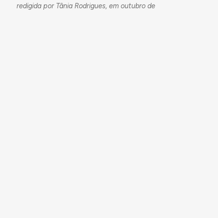
redigida por Tânia Rodrigues, em outubro de
2024, com base em diferentes fontes
documentais.
To quote this work:
Arquitectura Aqui (2025)
Construção da
Escola Primária da Mesquita, em Salir,
Loulé
. Accessed on 07/08/2026, in
https://arquitecturaaqui.eu/en/activities/actions/23183/con
da-escola-primaria-da-mesquita-em-salir-
loule