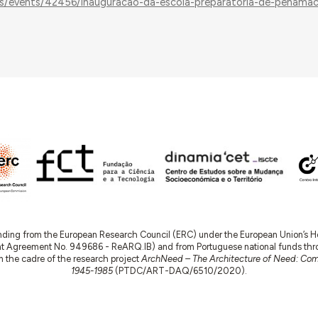
ties/events/42456/inauguracao-da-escola-preparatoria-de-penama
nding from the European Research Council (ERC) under the European Union’s
t Agreement No. 949686 - ReARQ.IB) and from Portuguese national funds thro
 in the cadre of the research project
ArchNeed – The Architecture of Need: Comm
1945-1985
(PTDC/ART-DAQ/6510/2020).