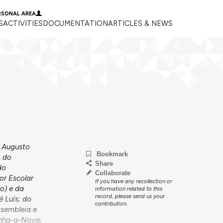
RSONAL AREA
S
ACTIVITIES
DOCUMENTATION
ARTICLES & NEWS
é Augusto
Bookmark
, do
Share
do
Collaborate
or Escolar
If you have any recollection or
o) e da
information related to this
record, please send us your
é Luís; do
contribution.
ssembleia e
anha-a-Nova;