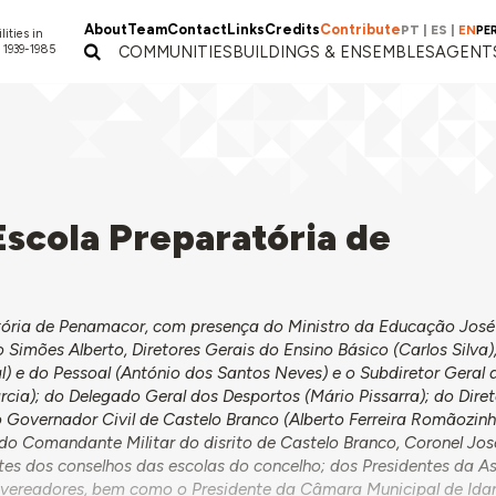
About
Team
Contact
Links
Credits
Contribute
PT
|
ES
|
EN
PE
lities in
 1939-1985
COMMUNITIES
BUILDINGS & ENSEMBLES
AGENT
Escola Preparatória de
atória de Penamacor, com presença do Ministro da Educação Jos
 Simões Alberto, Diretores Gerais do Ensino Básico (Carlos Silva)
 e do Pessoal (António dos Santos Neves) e o Subdiretor Geral 
cia); do Delegado Geral dos Desportos (Mário Pissarra); do Diret
 Governador Civil de Castelo Branco (Alberto Ferreira Romãozinh
do Comandante Militar do disrito de Castelo Branco, Coronel Jos
ntes dos conselhos das escolas do concelho; dos Presidentes da A
vereadores, bem como o Presidente da Câmara Municipal de Id