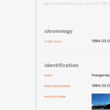
de Comandantes locais da GNR, PSP e 
do Arciprestado, ranchos folclóricos 
Juvenil da Casa do Povo, e população d
recebeu a benção do Bispo da Diocese.
pelas famílias dos alunos.
chronology
1984.03.0
START DATE
identification
Inauguraç
NAME
1984.03.0
NAME SUPPLEMENT
RELATED WORK