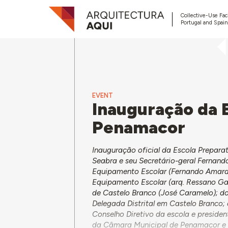
Collective-Use Faci
Portugal and Spain
EVENT
Inauguração da 
Penamacor
Inauguração oficial da Escola Prepar
Seabra e seu Secretário-geral Fernando
Equipamento Escolar (Fernando Amaral)
Equipamento Escolar (arq. Ressano Gar
de Castelo Branco (José Caramelo); do
Delegada Distrital em Castelo Branco; 
Conselho Diretivo da escola e preside
da Câmara Municipal de Penamacor e 