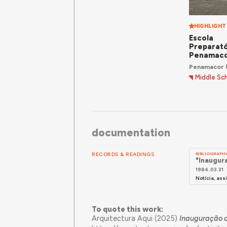
HIGHLIGHT
Escola
Preparató
Penamac
Penamacor
Middle Sc
documentation
RECORDS & READINGS
BIBLIOGRAPH
"Inaugur
1984.03.31
Notícia, as
To quote this work:
Arquitectura Aqui (2025)
Inauguração 