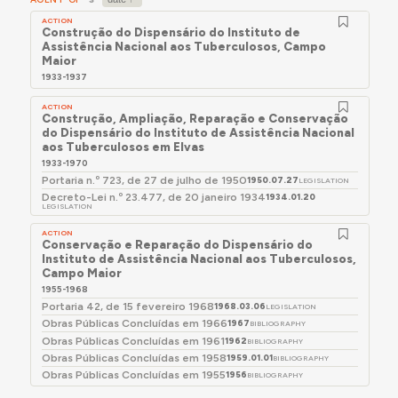
ACTION
Construção do Dispensário do Instituto de
Assistência Nacional aos Tuberculosos, Campo
Maior
1933-1937
ACTION
Construção, Ampliação, Reparação e Conservação
do Dispensário do Instituto de Assistência Nacional
aos Tuberculosos em Elvas
1933-1970
Portaria n.º 723, de 27 de julho de 1950
1950.07.27
LEGISLATION
Decreto-Lei n.º 23.477, de 20 janeiro 1934
1934.01.20
LEGISLATION
ACTION
Conservação e Reparação do Dispensário do
Instituto de Assistência Nacional aos Tuberculosos,
Campo Maior
1955-1968
Portaria 42, de 15 fevereiro 1968
1968.03.06
LEGISLATION
Obras Públicas Concluídas em 1966
1967
BIBLIOGRAPHY
Obras Públicas Concluídas em 1961
1962
BIBLIOGRAPHY
Obras Públicas Concluídas em 1958
1959.01.01
BIBLIOGRAPHY
Obras Públicas Concluídas em 1955
1956
BIBLIOGRAPHY