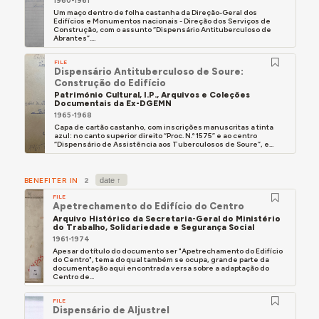
1960-1961
Um maço dentro de folha castanha da Direção-Geral dos
Edifícios e Monumentos nacionais - Direção dos Serviços de
Construção, com o assunto “Dispensário Antituberculoso de
Abrantes”....
FILE
Dispensário Antituberculoso de Soure:
Construção do Edifício
Património Cultural, I.P., Arquivos e Coleções
Documentais da Ex-DGEMN
1965-1968
Capa de cartão castanho, com inscrições manuscritas a tinta
azul: no canto superior direito “Proc. N.º 1575” e ao centro
“Dispensário de Assistência aos Tuberculosos de Soure”, e...
BENEFITER IN
2
FILE
Apetrechamento do Edifício do Centro
Arquivo Histórico da Secretaria-Geral do Ministério
do Trabalho, Solidariedade e Segurança Social
1961-1974
Apesar do título do documento ser "Apetrechamento do Edifício
do Centro", tema do qual também se ocupa, grande parte da
documentação aqui encontrada versa sobre a adaptação do
Centro de...
FILE
Dispensário de Aljustrel