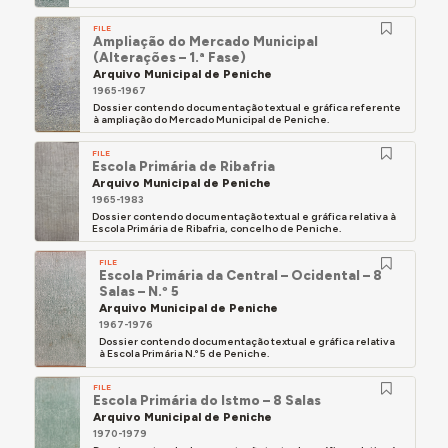
FILE
Ampliação do Mercado Municipal
(Alterações – 1.ª Fase)
Arquivo Municipal de Peniche
1965-1967
Dossier contendo documentação textual e gráfica referente
à ampliação do Mercado Municipal de Peniche.
FILE
Escola Primária de Ribafria
Arquivo Municipal de Peniche
1965-1983
Dossier contendo documentação textual e gráfica relativa à
Escola Primária de Ribafria, concelho de Peniche.
FILE
Escola Primária da Central – Ocidental – 8
Salas – N.º 5
Arquivo Municipal de Peniche
1967-1976
Dossier contendo documentação textual e gráfica relativa
à Escola Primária N.º 5 de Peniche.
FILE
Escola Primária do Istmo – 8 Salas
Arquivo Municipal de Peniche
1970-1979