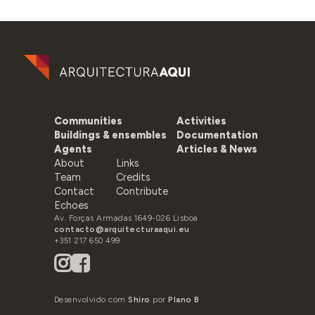
Communities
Activities
Buildings & ensembles
Documentation
Agents
Articles & News
About
Links
Team
Credits
Contact
Contribute
Echoes
Av. Forças Armadas 1649-026 Lisboa
contacto@arquitecturaaqui.eu
+351 217 650 499
Desenvolvido com
Shiro
por
Plano B