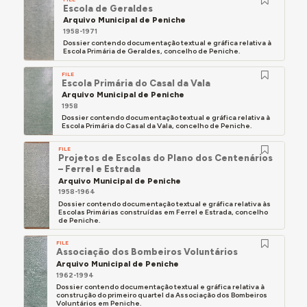
Escola de Geraldes
Arquivo Municipal de Peniche
1958-1971
Dossier contendo documentação textual e gráfica relativa à
Escola Primária de Geraldes, concelho de Peniche.
FILE
Escola Primária do Casal da Vala
Arquivo Municipal de Peniche
1958
Dossier contendo documentação textual e gráfica relativa à
Escola Primária do Casal da Vala, concelho de Peniche.
FILE
Projetos de Escolas do Plano dos Centenários
– Ferrel e Estrada
Arquivo Municipal de Peniche
1958-1964
Dossier contendo documentação textual e gráfica relativa às
Escolas Primárias construídas em Ferrel e Estrada, concelho
de Peniche.
FILE
Associação dos Bombeiros Voluntários
Arquivo Municipal de Peniche
1962-1994
Dossier contendo documentação textual e gráfica relativa à
construção do primeiro quartel da Associação dos Bombeiros
Voluntários em Peniche.