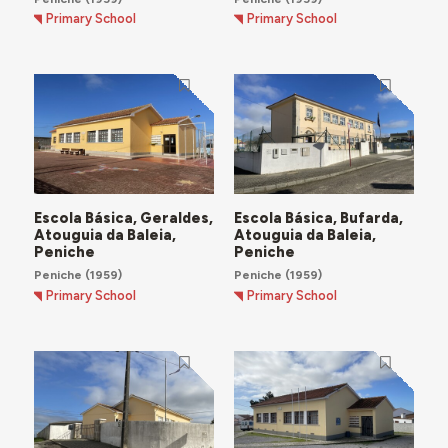
Primary School
Primary School
Escola Básica, Geraldes,
Escola Básica, Bufarda,
Atouguia da Baleia,
Atouguia da Baleia,
Peniche
Peniche
Peniche
(1959)
Peniche
(1959)
Primary School
Primary School