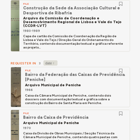
FILE
Construção da Sede da Associação Cultural e
Desportiva de Ribafria
Arquivo da Comissão de Coordenação e
Desenvolvimento Regional de Lisboa e Vale do Tejo
(CCDR-LVT)
1980-1989
Capa de cartão da Comissão de Coordenação da Região de
Lisboa e Vale do Tejo / Direção-Geral do Ordenamento do
Território, contendo documentação textual e gráfica referente
ao projeto...
REQUESTER IN
3
FILE
Bairro da Federação das Caixas de Previdência
[Peniche]
Arquivo Municipal de Peniche
1966
Caixa da Câmara Municipal de Peniche, contendo dois
dossiers com documentação textual e gráfica sobre a
construção do Bairro de Santa Maria em Peniche.
FILE
Bairro da Caixa de Previdência
Arquivo Municipal de Peniche
1970
Caixa da Divisão de Obras Municipais / Secção Técnica da
Câmara Municipal de Peniche, contendo quatro pastas com