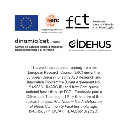
This work has received funding from the
European Research Council (ERC) under the
European Union’s Horizon 2020 Research and
Innovation Programme (Grant Agreement No.
949686 - ReARQ.IB) and from Portuguese
national funds through FCT – Fundação para a
Ciência e a Tecnologia, I.P., in the cadre of the
research project
ArchNeed – The Architecture
of Need: Community Facilities in Portugal
1945-1985
(PTDC/ART-DAQ/6510/2020).