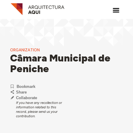
ORGANIZATION
Câmara Municipal de
Peniche
Bookmark
Share
Collaborate
If you have any recollection or
information related to this
record, please send us your
contribution.