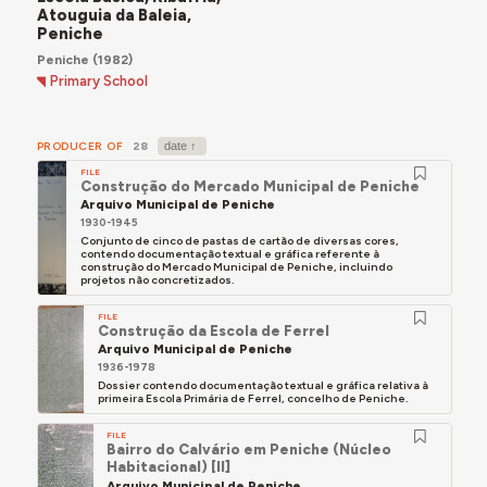
Atouguia da Baleia,
Peniche
Peniche
(1982)
Primary School
PRODUCER OF
28
FILE
Construção do Mercado Municipal de Peniche
Arquivo Municipal de Peniche
1930-1945
Conjunto de cinco de pastas de cartão de diversas cores,
contendo documentação textual e gráfica referente à
construção do Mercado Municipal de Peniche, incluindo
projetos não concretizados.
FILE
Construção da Escola de Ferrel
Arquivo Municipal de Peniche
1936-1978
Dossier contendo documentação textual e gráfica relativa à
primeira Escola Primária de Ferrel, concelho de Peniche.
FILE
Bairro do Calvário em Peniche (Núcleo
Habitacional) [II]
Arquivo Municipal de Peniche