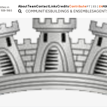
About
Team
Contact
Links
Credits
Contribute
PT
|
ES
|
EN
PE
lities in
 1939-1985
COMMUNITIES
BUILDINGS & ENSEMBLES
AGENT