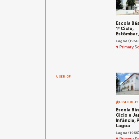
Escola Bá
1º Ciclo,
Estômbar,
Lagoa
(1950
Primary S
USER OF
HIGHLIGHT
Escola Bás
Ciclo e Ja
Infância, 
Lagoa
Lagoa
(1955
Primary S