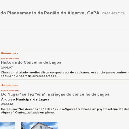
 do Planeamento da Região do Algarve, GaPA
ORGANIZATION
HIGHLIGHT
BIBLIOGRAPHY
História do Concelho de Lagoa
2001.07
Obra do historiador medievalista, composta por dois volumes, essencial para o conheci
século XX e nas mais diversas áreas e...
HIGHLIGHT
BIBLIOGRAPHY
Do "lugar" se fez "vila": a criação do concelho de Lagoa
Arquivo Municipal de Lagoa
2023.12
Do resumo:“Nas décadas de 1760 e 1770, o Algarve foi alvo de um projeto reformista d
Algarve”. Contextualizada em pleno...