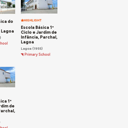
HIGHLIGHT
sica do
Escola Básica 1º
 Lagoa
Ciclo e Jardim de
Infância, Parchal,
)
Lagoa
chool
Lagoa
(1955)
Primary School
ica 1º
rdim de
Parchal,
)
chool