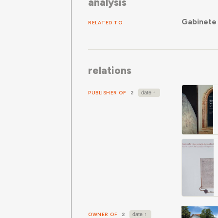
analysis
Gabinete
RELATED TO
relations
PUBLISHER OF
2
OWNER OF
2