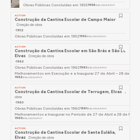
que ocupará o cargo de Vereador na CME, onde
Obras Públicas Concluídas em 1955
1956
BIBLIOGRAPHY
terá um especial apreço e preocupação por
questões associadas ao património edificado desta
ACTION
Construção da Cantina Escolar de Campo Maior
cidade-museu.
Direção de obra
(...)
-1952
Obras Públicas Concluídas em 1952
1953
BIBLIOGRAPHY
Os seus trabalhos multiplicam-se por todo a região
do Alto Alentejo, surgindo alguns, poucos, no
ACTION
Construção da Cantina Escolar em São Brás e São Lourenç
Algarve, na Beira Interior e Ribatejo."
Elvas
Direção de obra
-1962
in Rocha, Marco Miguel -
O Espólio da Família
Obras Públicas Concluídas em 1962
1963
BIBLIOGRAPHY
David
. Relatório de estágio no âmbito do Mestrado
Melhoramentos em Execução e a Inaugurar 27 de Abril – 28 de Maio
em Gestão e Valorização do Património Histórico e
1962
BIBLIOGRAPHY
Cultural, ramo Património Artístico e História da
ACTION
Arte, Universidade de Évora, Évora, 2018, p. 56
Construção da Cantina Escolar de Terrugem, Elvas
Direção 
obra
Responsável pela direcção de obra dos
-1960
estabelecimentos escolares nos distritos de Évora,
Obras Públicas Concluídas em 1960
1961
BIBLIOGRAPHY
Beja, Setúbal e Faro (informação aferida a partir
Melhoramentos a Inaugurar no Período de 27 de Abril a 28 de Maio 
1960
BIBLIOGRAPHY
das publicações de Obras Públicas Concluídas do
MOP [1950-1962])
ACTION
Construção da Cantina Escolar de Santa Eulália,
Em Junho de 1976 e Janeiro de 1979 era director da
Elvas
Direção de obra