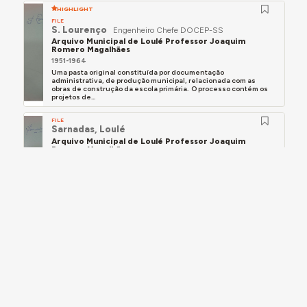
HIGHLIGHT
FILE
S. Lourenço
Engenheiro Chefe DOCEP-SS
Arquivo Municipal de Loulé Professor Joaquim
Romero Magalhães
1951-1964
Uma pasta original constituída por documentação
administrativa, de produção municipal, relacionada com as
obras de construção da escola primária. O processo contém os
projetos de...
FILE
Sarnadas, Loulé
Arquivo Municipal de Loulé Professor Joaquim
Romero Magalhães
1953-1958
Uma pasta original constituída por documentação
administrativa, de produção municipal, relacionada com as obras
de construção do edifício escolar e as obras complementares do
mesmo. O...
HIGHLIGHT
FILE
Espargal
Arquivo Municipal de Loulé Professor Joaquim
Romero Magalhães
1953-1958
Uma pasta original constituída por documentação
administrativa, de produção municipal, relacionada com as obras
de construção do edifício escolar e as obras complementares do