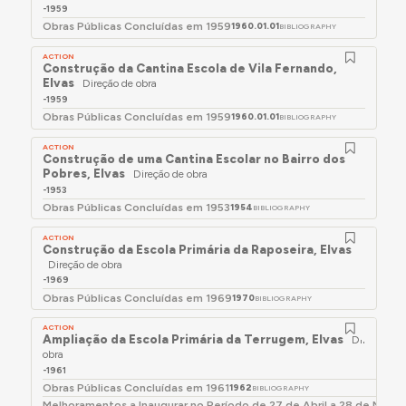
Direcção das Construções Escolares do Sul
-1959
Obras Públicas Concluídas em 1959
1960.01.01
BIBLIOGRAPHY
(segundo pesquisa rápida no Google onde
apareceram resultados do Diário da República).
ACTION
Construção da Cantina Escola de Vila Fernando,
Em Julho de 1978 surge como vereador na Câmara
Elvas
Direção de obra
Municipal de Évora, segundo ata de reunião
-1959
Obras Públicas Concluídas em 1959
encontrada em pesquisa rápida no Google.
1960.01.01
BIBLIOGRAPHY
Irmão de João Raul da Veiga Neves David (1919-
ACTION
Construção de uma Cantina Escolar no Bairro dos
1999), arquiteto.
Pobres, Elvas
Direção de obra
-1953
Obras Públicas Concluídas em 1953
1954
BIBLIOGRAPHY
ACTION
Construção da Escola Primária da Raposeira, Elvas
Direção de obra
-1969
Obras Públicas Concluídas em 1969
1970
BIBLIOGRAPHY
ACTION
Ampliação da Escola Primária da Terrugem, Elvas
Direção de
obra
-1961
Obras Públicas Concluídas em 1961
1962
BIBLIOGRAPHY
Melhoramentos a Inaugurar no Período de 27 de Abril a 28 de Maio 