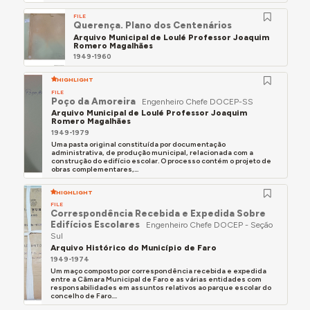
FILE
Querença. Plano dos Centenários
Arquivo Municipal de Loulé Professor Joaquim
Romero Magalhães
1949-1960
HIGHLIGHT
FILE
Poço da Amoreira
Engenheiro Chefe DOCEP-SS
Arquivo Municipal de Loulé Professor Joaquim
Romero Magalhães
1949-1979
Uma pasta original constituída por documentação
administrativa, de produção municipal, relacionada com a
construção do edifício escolar. O processo contém o projeto de
obras complementares,...
HIGHLIGHT
FILE
Correspondência Recebida e Expedida Sobre
Edifícios Escolares
Engenheiro Chefe DOCEP - Seção
Sul
Arquivo Histórico do Município de Faro
1949-1974
Um maço composto por correspondência recebida e expedida
entre a Câmara Municipal de Faro e as várias entidades com
responsabilidades em assuntos relativos ao parque escolar do
concelho de Faro....