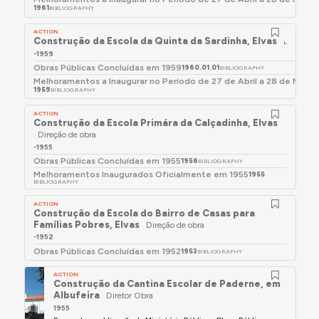
1961
BIBLIOGRAPHY
ACTION
Construção da Escola da Quinta da Sardinha, Elvas
Direção d
-1959
Obras Públicas Concluídas em 1959
1960.01.01
BIBLIOGRAPHY
Melhoramentos a Inaugurar no Período de 27 de Abril a 28 de Maio 
1959
BIBLIOGRAPHY
ACTION
Construção da Escola Primára da Calçadinha, Elvas
Direção de obra
-1955
Obras Públicas Concluídas em 1955
1956
BIBLIOGRAPHY
Melhoramentos Inaugurados Oficialmente em 1955
1955
BIBLIOGRAPHY
ACTION
Construção da Escola do Bairro de Casas para
Famílias Pobres, Elvas
Direção de obra
-1952
Obras Públicas Concluídas em 1952
1953
BIBLIOGRAPHY
ACTION
Construção da Cantina Escolar de Paderne, em
Albufeira
Diretor Obra
1955