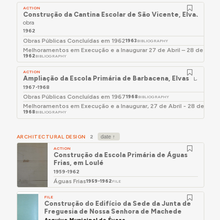
ACTION
Construção da Cantina Escolar de São Vicente, Elvas
Direç
obra
1962
Obras Públicas Concluídas em 1962
1963
BIBLIOGRAPHY
Melhoramentos em Execução e a Inaugurar 27 de Abril – 28 de Maio
1962
BIBLIOGRAPHY
ACTION
Ampliação da Escola Primária de Barbacena, Elvas
Direção d
1967-1968
Obras Públicas Concluídas em 1967
1968
BIBLIOGRAPHY
Melhoramentos em Execução e a Inaugurar, 27 de Abril - 28 de maio
1968
BIBLIOGRAPHY
ARCHITECTURAL DESIGN
2
ACTION
Construção da Escola Primária de Águas
Frias, em Loulé
1959-1962
Águas Frias
1959-1962
FILE
FILE
Construção do Edifício da Sede da Junta de
Freguesia de Nossa Senhora de Machede
Arquivo Municipal de Évora