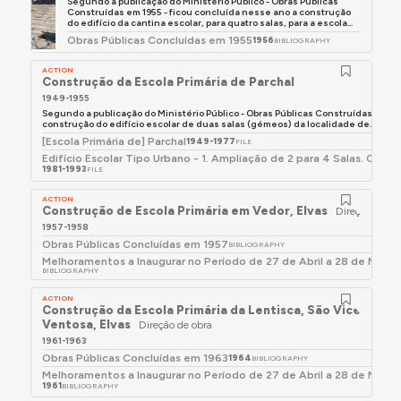
Segundo a publicação do Ministério Público - Obras Públicas
Construídas em 1955 - ficou concluída nesse ano a construção
do edifício da cantina escolar, para quatro salas, para a escola...
Obras Públicas Concluídas em 1955
1956
BIBLIOGRAPHY
ACTION
Construção da Escola Primária de Parchal
1949-1955
Segundo a publicação do Ministério Público - Obras Públicas Construídas em 19
construção do edifício escolar de duas salas (gémeos) da localidade de...
[Escola Primária de] Parchal
1949-1977
FILE
Edifício Escolar Tipo Urbano - 1. Ampliação de 2 para 4 Salas. Const
1981-1993
FILE
ACTION
Construção de Escola Primária em Vedor, Elvas
Direção de ob
1957-1958
Obras Públicas Concluídas em 1957
BIBLIOGRAPHY
Melhoramentos a Inaugurar no Período de 27 de Abril a 28 de Maio 
BIBLIOGRAPHY
ACTION
Construção da Escola Primária da Lentisca, São Vicente e
Ventosa, Elvas
Direção de obra
1961-1963
Obras Públicas Concluídas em 1963
1964
BIBLIOGRAPHY
Melhoramentos a Inaugurar no Período de 27 de Abril a 28 de Maio 
1961
BIBLIOGRAPHY