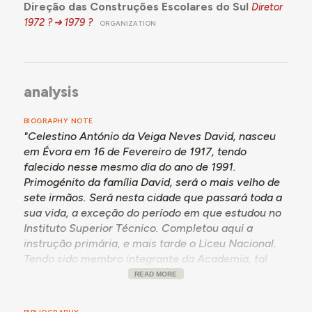
Direção das Construções Escolares do Sul
Diretor
1972 ?
1979 ?
ORGANIZATION
analysis
BIOGRAPHY NOTE
"Celestino António da Veiga Neves David, nasceu
em Évora em 16 de Fevereiro de 1917, tendo
falecido nesse mesmo dia do ano de 1991.
Primogénito da família David, será o mais velho de
sete irmãos. Será nesta cidade que passará toda a
sua vida, a exceção do período em que estudou no
Instituto Superior Técnico. Completou aqui a
instrução primária, e mais tarde o Liceu Nacional.
Tendo sido membro integrante da Academia, tal
como seu irmão Raul, e participado, como é
READ MORE
natural, nas diferentes tradições académicas da
época, tendo posteriormente, como já referi,