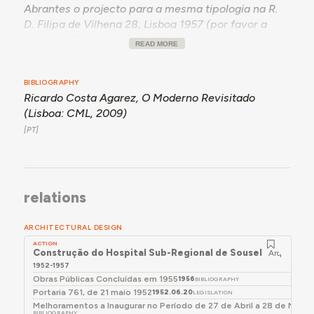
Abrantes o projecto para a mesma tipologia na R.
D. Filipa de Vilhena 28, Lisboa 1957 (por favor a
Anselmo Fernandez, então não inscrito na C.M.L.,
READ MORE
recusando hoje reconhecer qualquer participação
na proposta apresentada).
BIBLIOGRAPHY
- Funcionário da Comissão de Construções
Ricardo Costa Agarez,
O Moderno Revisitado
Hospitalares (M.O.P.) em 1961.
(Lisboa: CML, 2009)
- Autor do projecto para o Hospital Regional de
Setúbal, publ. in “Arquitectura” nº117-118,
Setembro-Dezembro 1970."
in Ricardo Costa Agarez,
O Moderno Revisitado
relations
(Lisboa: CML, 2009), p. 268.
ARCHITECTURAL DESIGN
ACTION
Construção do Hospital Sub-Regional de Sousel
Arquiteto
1952-1957
Obras Públicas Concluídas em 1955
1956
BIBLIOGRAPHY
Portaria 761, de 21 maio 1952
1952.06.20
LEGISLATION
Melhoramentos a Inaugurar no Período de 27 de Abril a 28 de Maio 
BIBLIOGRAPHY