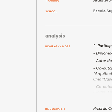
Arquitetu
TRAINING
Escola Su
SCHOOL
analysis
"- Partici
BIOGRAPHY NOTE
- Diplomad
- Autor do
- Co-auto
“Arquitect
uma “Casa 
- Co-autor
Olivais, L
- em Abril
informaçõe
Ricardo C
BIBLIOGRAPHY