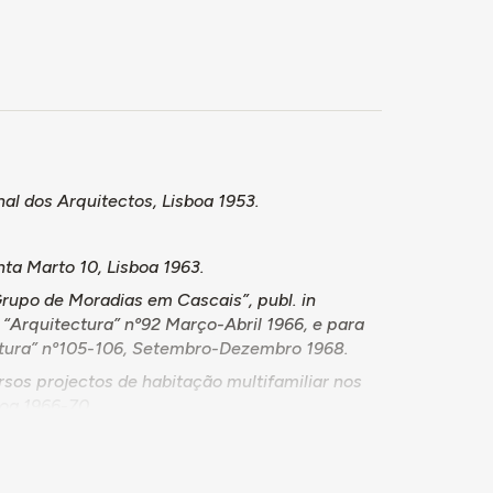
nal dos Arquitectos, Lisboa 1953.
nta Marto 10, Lisboa 1963.
rupo de Moradias em Cascais”, publ. in
 “Arquitectura” nº92 Março-Abril 1966, e para
tectura” nº105-106, Setembro-Dezembro 1968.
ersos projectos de habitação multifamiliar nos
boa 1966-70.
se indisponíveis para prestar quaisquer