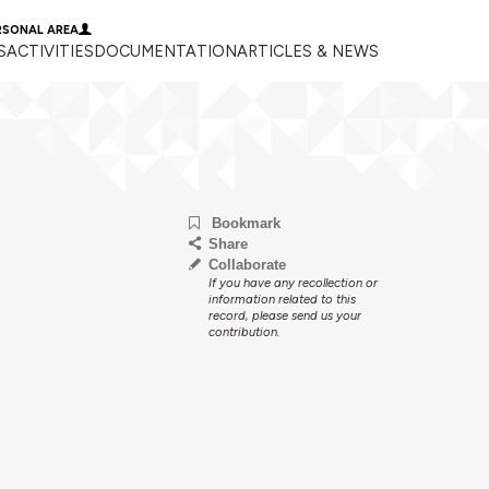
RSONAL AREA
S
ACTIVITIES
DOCUMENTATION
ARTICLES & NEWS
Bookmark
Share
Collaborate
If you have any recollection or
information related to this
record, please send us your
contribution.