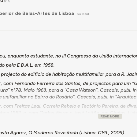
ra
perior de Belas-Artes de Lisboa
SCHOOL
pou, enquanto estudante, no III Congresso da União Internacio
o pela E.B.A.L. em 1958.
 projecto do edifício de habitação multifamiliar para a R. Jaci
r, com Fernando Ferreira dos Santos, de projectos para um “G
ura” nº78, Maio 1963, para a “Casa Watson”, Cascais, publ. in
unifamiliar no Bairro do Rosário”, Cascais, publ. in “Arqui
, com Freitas Leal, Correia Rebelo e Teotónio Pereira, de div
isboa 1962, e, com Carlos Worm e José Leitão, em Chelas, Lis
READ MORE
 de 2003 tanto o próprio, quanto a sua família, encontravam-
s sobre o seu percurso profissional."
osta Agarez,
O Moderno Revisitado
(Lisboa: CML, 2009)