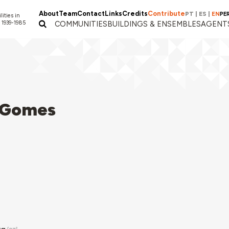
About
Team
Contact
Links
Credits
Contribute
PT
|
ES
|
EN
PE
lities in
 1939-1985
COMMUNITIES
BUILDINGS & ENSEMBLES
AGENT
a Gomes