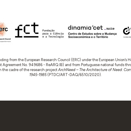
nding from the European Research Council (ERC) under the European Union’s
t Agreement No. 949686 - ReARQ.IB) and from Portuguese national funds thro
 in the cadre of the research project
ArchNeed – The Architecture of Need: Comm
1945-1985
(PTDC/ART-DAQ/6510/2020).