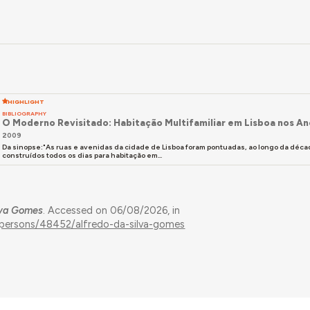
o Costa Agarez,
O Moderno Revisitado
(Lisboa: CML, 2009), p.
HIGHLIGHT
BIBLIOGRAPHY
O Moderno Revisitado: Habitação Multifamiliar em Lisboa nos A
2009
Da sinopse:"As ruas e avenidas da cidade de Lisboa foram pontuadas, ao longo da década
construídos todos os dias para habitação em...
lva Gomes
. Accessed on 06/08/2026, in
s/persons/48452/alfredo-da-silva-gomes