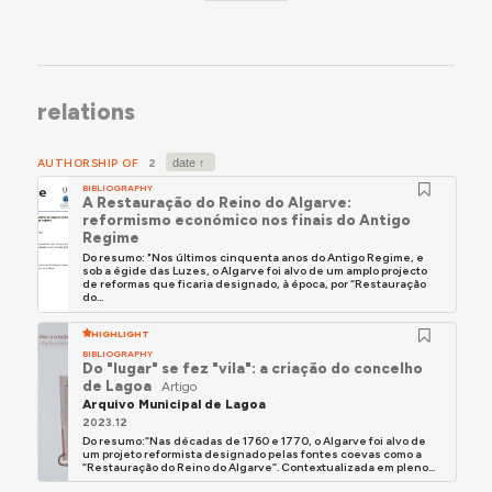
de investigação do CEG-UAb ((Centro de Estudos
Globais / Centre for Global Studies - Universidade
Aberta). A sua investigação mais recente centrou-
se no impacto económico e na receção social dos
planos reformistas iluministas concebidos no final
relations
do Antigo Regime. Autora de artigos, capítulos e
livros na sua área de investigação, esteve
AUTHORSHIP OF
2
anteriormente envolvida na organização de
BIBLIOGRAPHY
diversas exposições, encontros académicos e
A Restauração do Reino do Algarve:
projetos de investigação." (
cienciavitae.pt
)
reformismo económico nos finais do Antigo
Regime
Do resumo: "Nos últimos cinquenta anos do Antigo Regime, e
sob a égide das Luzes, o Algarve foi alvo de um amplo projecto
de reformas que ficaria designado, à época, por “Restauração
do...
HIGHLIGHT
BIBLIOGRAPHY
Do "lugar" se fez "vila": a criação do concelho
de Lagoa
Artigo
Arquivo Municipal de Lagoa
2023.12
Do resumo:“Nas décadas de 1760 e 1770, o Algarve foi alvo de
um projeto reformista designado pelas fontes coevas como a
“Restauração do Reino do Algarve”. Contextualizada em pleno...