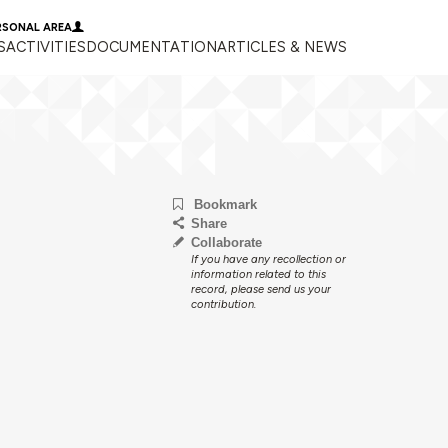
RSONAL AREA
S
ACTIVITIES
DOCUMENTATION
ARTICLES & NEWS
Bookmark
Share
Collaborate
If you have any recollection or
information related to this
record, please send us your
contribution.