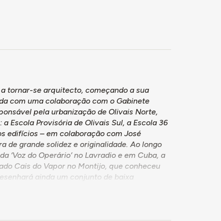
o a tornar-se arquitecto, começando a sua
inda com uma colaboração com o Gabinete
onsável pela urbanização de Olivais Norte,
a Escola Provisória de Olivais Sul, a Escola 36
 os edifícios – em colaboração com José
ra de grande solidez e originalidade. Ao longo
a ‘Voz do Operário’ no Lavradio e em Cuba, a
ado Cais do Vapor no Montijo, que conheceu
esenhará ainda um conjunto de baixa
1, que marca o final da sua colaboração com o
om Património, com vários projectos para o
ação com Frederico George, seu primeiro
Fernandes e Marat-Mendes "DOSSIER ESPECIAL: