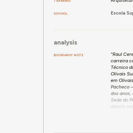
Arquitetu
TRAINING
Escola Su
SCHOOL
analysis
"Raul Cere
BIOGRAPHY NOTE
carreira 
Técnico d
Olivais Su
em Olivais
Pacheco – 
dos anos,
Sede do P
depois se
densidade
GTH. A pa
centro da 
mestre) e