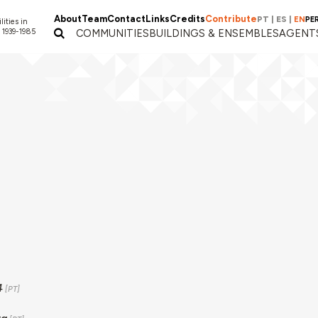
About
Team
Contact
Links
Credits
Contribute
PT
|
ES
|
EN
PE
lities in
 1939-1985
COMMUNITIES
BUILDINGS & ENSEMBLES
AGENT
4