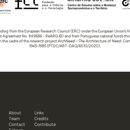
nding from the European Research Council (ERC) under the European Union’s
t Agreement No. 949686 - ReARQ.IB) and from Portuguese national funds thro
 in the cadre of the research project
ArchNeed – The Architecture of Need: Comm
1945-1985
(PTDC/ART-DAQ/6510/2020).
About
Links
Team
Credits
Contact
Contribute