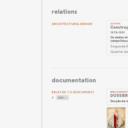
Uma Arte 
relations
"Morreu o 
Raúl Cere
ARCHITECTURAL DESIGN
ACTION
Construç
juntament
1978-1991
Autor e c
Os dados el
campo Docu
colaboraç
Segunda E
1972, e o 
Quartel d
É também 
Municipal 
Raúl Cere
documentation
com mais 
2019.
RELATED TO (DOCUMENT)
BIBLIOGRAPH
Entre 26 
DOSSIER 
3
fotografia
Secção da r
revertend
Membro da