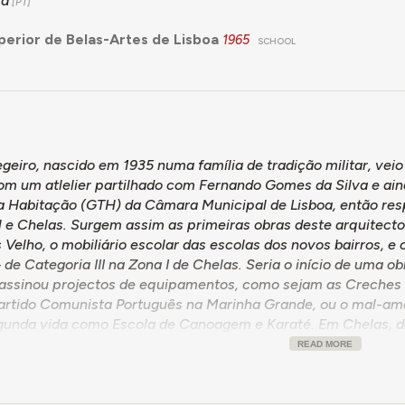
ra
perior de Belas-Artes de Lisboa
1965
SCHOOL
geiro, nascido em 1935 numa família de tradição militar, vei
com um atlelier partilhado com Fernando Gomes da Silva e a
a Habitação (GTH) da Câmara Municipal de Lisboa, então resp
l e Chelas. Surgem assim as primeiras obras deste arquitecto: 
 Velho, o mobiliário escolar das escolas dos novos bairros, e
de Categoria III na Zona I de Chelas. Seria o início de uma ob
 assinou projectos de equipamentos, como sejam as Creches d
artido Comunista Português na Marinha Grande, ou o mal-am
gunda vida como Escola de Canoagem e Karaté. Em Chelas, d
 na Zona I, e o complexo conhecido como Matriz H, na Zona N
READ MORE
rtir da década de 1990, foca-se em projectos relacionados c
cidade de Lisboa, incluindo o Palácio Pancas Palha (colabor
 intervenções no Castelo de São Jorge." In Borges, Lopes, 