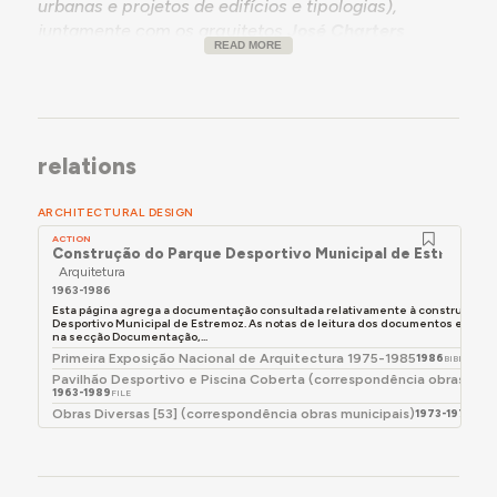
urbanas e projetos de edifícios e tipologias),
juntamente com os arquitetos
José Charters
READ MORE
Monteiro
,
José Sousa Martins
,
Jorge Campina
Ferreira
,
José Lopo Prata
,
Paula Moreira de
Carvalho
e
Abel Corte Real
; os engenheiros José
Costa da Silva, Margarida Ribeiro, Agostinho Paiva
Gomes, Maria da Luz Magalhães, Joaquim Alves
relations
Pereira e Alexandre Santos, a geógrafa Isabel
Medeiros e o economista Duarte Ladeira.
ARCHITECTURAL DESIGN
ACTION
Construção do Parque Desportivo Municipal de Estremoz
Arquitetura
1963-1986
Esta página agrega a documentação consultada relativamente à construção d
Desportivo Municipal de Estremoz. As notas de leitura dos documentos encon
na secção Documentação,...
Primeira Exposição Nacional de Arquitectura 1975-1985
1986
BIBLIOGRA
Pavilhão Desportivo e Piscina Coberta (correspondência obras muni
1963-1989
FILE
Obras Diversas [53] (correspondência obras municipais)
1973-1974
FILE