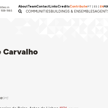
About
Team
Contact
Links
Credits
Contribute
PT
|
ES
|
EN
PE
lities in
 1939-1985
COMMUNITIES
BUILDINGS & ENSEMBLES
AGENT
e Carvalho
ra