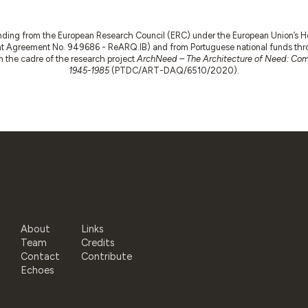
nding from the European Research Council (ERC) under the European Union’s
t Agreement No. 949686 - ReARQ.IB) and from Portuguese national funds thro
 in the cadre of the research project
ArchNeed – The Architecture of Need: Comm
1945-1985
(PTDC/ART-DAQ/6510/2020).
About
Links
Team
Credits
Contact
Contribute
Echoes