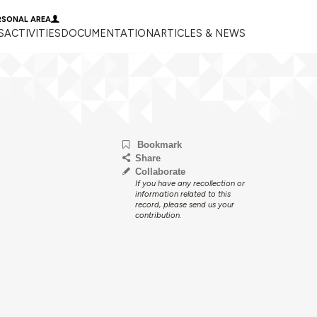
RSONAL AREA
S
ACTIVITIES
DOCUMENTATION
ARTICLES & NEWS
Bookmark
Share
Collaborate
If you have any recollection or
information related to this
record, please send us your
contribution.