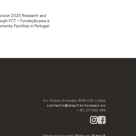
 Horizon 2020 Research and
ugh FCT – Fundação para a
unity Facilities in Portugal
Av. Forças Armadas 1649-026 Lisboa
contacto@arquitecturaaqui.eu
+351 217 650 499
Desenvolvido com
Shiro
por
Plano B