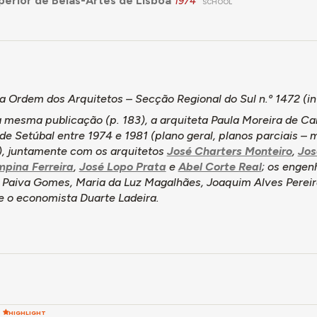
perior de Belas-Artes de Lisboa
1974
SCHOOL
 Ordem dos Arquitetos – Secção Regional do Sul n.º 1472 (i
 mesma publicação (p. 183), a arquiteta Paula Moreira de Car
de Setúbal entre 1974 e 1981 (plano geral, planos parciais – m
s), juntamente com os arquitetos
José Charters Monteiro
,
Jos
pina Ferreira
,
José Lopo Prata
e
Abel Corte Real
; os engen
 Paiva Gomes, Maria da Luz Magalhães, Joaquim Alves Pereira
e o economista Duarte Ladeira.
HIGHLIGHT