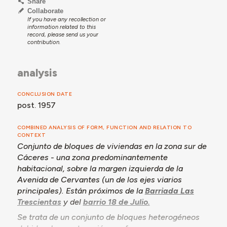
pasto para ovejas y carneros. También tenía canteras
Share
par obtención de cal. En un primer momento, se
Collaborate
If you have any recollection or
autoconstruyeron ahí casas de pequeñas dimensiones,
information related to this
antes de la construcción de los pabellones y de los
record, please send us your
edificios de la barriada.
contribution.
Los terrenos, inicialmente descampados, fueron
sucesivamente cedidos por el Ayuntamiento, y también
analysis
hubo parcelas adquiridas y cedidas por el Instituto
Nacional de la Vivienda (INV). Se ha beneficiado de
CONCLUSION DATE
financiación a través de las modalidades de préstamo
post. 1957
puestas a disposición por el INV. Los proyectos fueron
diseñados por el arquitecto Fernando Hurtado Collar,
COMBINED ANALYSIS OF FORM, FUNCTION AND RELATION TO
que trabajó con el aparejador Juan-Manuel Herrero.
CONTEXT
Las primeras viviendas serían cedidas en amortización
Conjunto de bloques de viviendas en la zona sur de
a quien cumpliese los siguientes criterios: carencia de
Cáceres - una zona predominantemente
alojamiento digno, mayor número de hijos y buena
habitacional, sobre la margen izquierda de la
conducta moral y patriótica.
Avenida de Cervantes (un de los ejes viarios
Los distintos bloques corresponden a diferentes
principales). Están próximos de la
Barriada Las
programas de financiación de viviendas. El primer
Trescientas
y del
barrio 18 de Julio.
conjunto se construyó al amparo de la normativa
Se trata de un conjunto de bloques heterogéneos
Viviendas de Renta Limitada, correspondiente al grupo