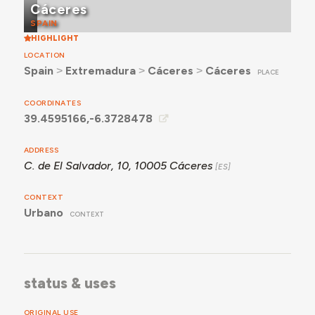
Cáceres
aparentan ser de autoconstrucción.
SPAIN
HIGHLIGHT
LOCATION
Spain
˃
Extremadura
˃
Cáceres
˃
Cáceres
PLACE
COORDINATES
39.4595166,-6.3728478
ADDRESS
C. de El Salvador, 10, 10005 Cáceres
CONTEXT
Urbano
CONTEXT
status & uses
ORIGINAL USE