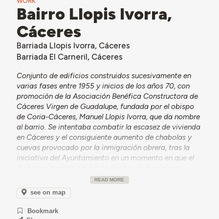
WORK
Bairro Llopis Ivorra,
Cáceres
Barriada Llopis Ivorra, Cáceres
Barriada El Carneril, Cáceres
Conjunto de edificios construidos sucesivamente en
varias fases entre 1955 y inicios de los años 70, con
promoción de la Asociación Benéfica Constructora de
Cáceres Virgen de Guadalupe, fundada por el obispo
de Coria-Cáceres, Manuel Llopis Ivorra, que da nombre
al barrio. Se intentaba combatir la escasez de vivienda
en Cáceres y el consiguiente aumento de chabolas y
cuevas provocado por la inmigración obrera, tras la
iniciativa del Ayuntamiento en un momento en que el
Gobierno legislaba sobre viviendas de tipo social.
Según informó Fernando Jiménez Berrocal en una
READ MORE
entrevista realizada en 2024, esa zona, que
see on map
antiguamente estaba en las afueras de la ciudad, se
conocía como Dehesa del Carneril y se utilizaba como
Bookmark