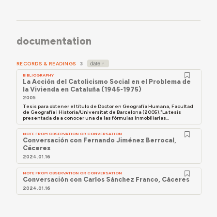
documentation
RECORDS & READINGS
3
BIBLIOGRAPHY
La Acción del Catolicismo Social en el Problema de
la Vivienda en Cataluña (1945-1975)
2005
Tesis para obtener el título de Doctor en Geografía Humana, Facultad
de Geografía i Historia/Universitat de Barcelona (2005)."La tesis
presentada da a conocer una de las fórmulas inmobiliarias...
NOTE FROM OBSERVATION OR CONVERSATION
Conversación con Fernando Jiménez Berrocal,
Cáceres
2024.01.16
NOTE FROM OBSERVATION OR CONVERSATION
Conversación con Carlos Sánchez Franco, Cáceres
2024.01.16