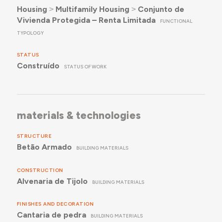
Housing
˃
Multifamily Housing
˃
Conjunto de
Vivienda Protegida – Renta Limitada
FUNCTIONAL
TYPOLOGY
STATUS
Construído
STATUS OF WORK
materials & technologies
STRUCTURE
Betão Armado
BUILDING MATERIALS
CONSTRUCTION
Alvenaria de Tijolo
BUILDING MATERIALS
FINISHES AND DECORATION
Cantaria de pedra
BUILDING MATERIALS