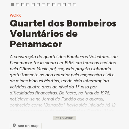
WORK
Quartel dos Bombeiros
Voluntários de
Penamacor
A construção do quartel dos Bombeiros Voluntários de
Penamacor foi iniciada em 1965, em terrenos cedidos
pela Câmara Municipal, segundo projeto elaborado
gratuitamente no ano anterior pelo engenheiro civil e
de minas Manuel Martins, tendo sido interrompida
volvidos quatro anos ao nível do 1.º piso por
dificuldades financeiras. De facto, no final de 1976,
noticiava-se no Jornal do Fundão que o quartel,
conhecido como "Barracão", havia sido iniciado há 12
anos com paragem da obra (Jornal do Fundão, 31 de
dezembro 1976). As obras foram custeadas através de
READ MORE
subsídios concedidos pela Inspeção Geral dos Serviços
see on map