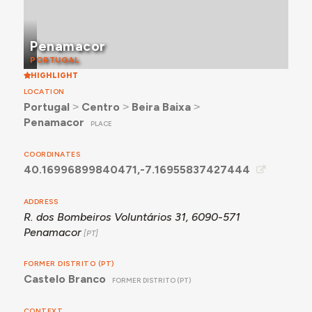
Penamacor
PORTUGAL
HIGHLIGHT
LOCATION
Portugal
˃
Centro
˃
Beira Baixa
˃
Penamacor
PLACE
COORDINATES
40.16996899840471,-7.16955837427444
ADDRESS
R. dos Bombeiros Voluntários 31, 6090-571
Penamacor
FORMER DISTRITO (PT)
Castelo Branco
FORMER DISTRITO (PT)
CONTEXT