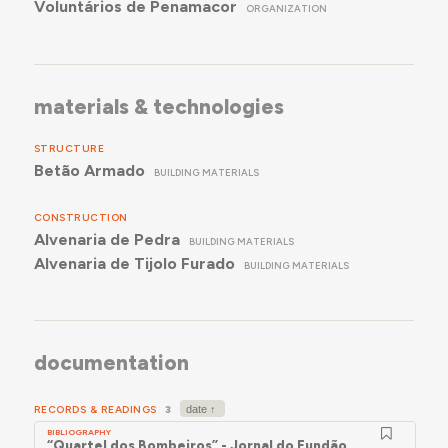
Voluntários de Penamacor
ORGANIZATION
materials & technologies
STRUCTURE
Betão Armado
BUILDING MATERIALS
CONSTRUCTION
Alvenaria de Pedra
BUILDING MATERIALS
Alvenaria de Tijolo Furado
BUILDING MATERIALS
documentation
RECORDS & READINGS
3
BIBLIOGRAPHY
“Quartel dos Bombeiros” - Jornal do Fundão