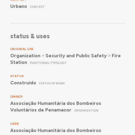
Urbano
CONTEXT
status & uses
ORIGINAL USE
Organization
˃
Security and Public Safety
˃
Fire
Station
FUNCTIONAL TYPOLOGY
STATUS
Construído
STATUS OF WORK
OWNER
Associação Humanitária dos Bombeiros
Voluntários de Penamacor
ORGANIZATION
USER
Associação Humanitária dos Bombeiros