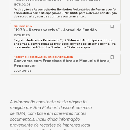
1978.02.03
“À direção da Associação dos Bombeiros Voluntários de Penamacor foi
concedida a comparticipação de 3.781.000$, para a obra de construção
do seu quartel, com o seguinte escalonamento:...
BIBLIOGRAPHY
“1978 – Retrospectiva” - Jornal do Fundão
1978.12.29
Registo dedicado a Penamacor:“(…) O Mercado Municipal continuou
encerrado, contra todas as previsões, por falta de sistema de frio.” Vai
crescendo o edifício dos Bombeiros. “é de notar que...
NOTE FROM OBSERVATION OR CONVERSATION
Conversa com Francisco Abreu e Manuela Abreu,
Penamacor
2024.05.23
A informação constante desta página foi
redigida por Ana Mehnert Pascoal, em maio
de 2024, com base em diferentes fontes
documentais.
Inclui ainda informação
proveniente de recortes de imprensa local