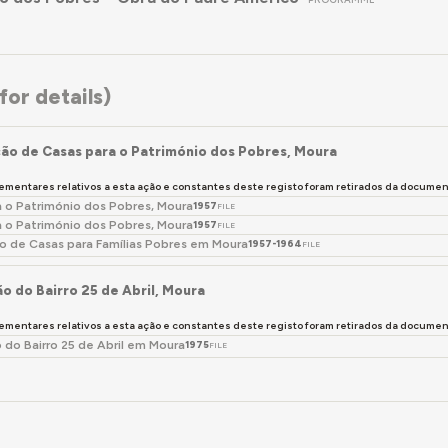
or details)
ão de Casas para o Património dos Pobres, Moura
ementares relativos a esta ação e constantes deste registo foram retirados da docum
a o Património dos Pobres, Moura
1957
FILE
a o Património dos Pobres, Moura
1957
FILE
o de Casas para Famílias Pobres em Moura
1957-1964
FILE
o do Bairro 25 de Abril, Moura
ementares relativos a esta ação e constantes deste registo foram retirados da docum
 do Bairro 25 de Abril em Moura
1975
FILE