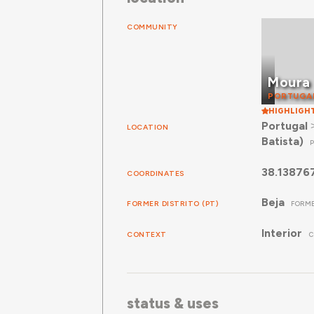
COMMUNITY
Moura
PORTUGA
HIGHLIGH
Portugal
LOCATION
Batista)
38.13876
COORDINATES
Beja
FORMER DISTRITO (PT)
FORME
Interior
CONTEXT
C
status & uses