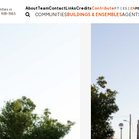
About
Team
Contact
Links
Credits
Contribute
PT
|
ES
|
EN
P
lities in
 1939-1985
COMMUNITIES
BUILDINGS & ENSEMBLES
AGENT