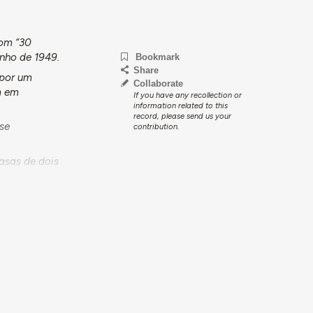
com “30
unho de 1949.
Bookmark
Share
 por um
Collaborate
m em
If you have any recollection or
information related to this
record, please send us your
 se
contribution.
asas de dois