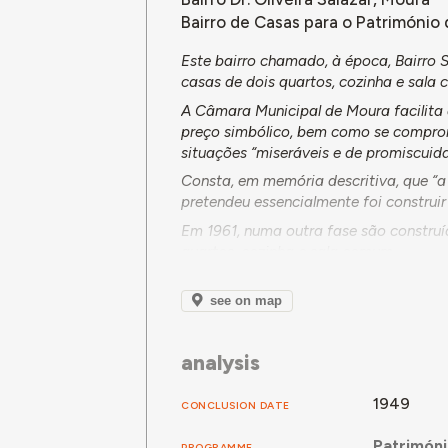
Bairro de Casas para o Património
Este bairro chamado, à época, Bairro 
casas de dois quartos, cozinha e sala
A Câmara Municipal de Moura facilita 
preço simbólico, bem como se comprom
situações “miseráveis e de promiscuid
Consta, em memória descritiva, que “a
pretendeu essencialmente foi construi
Em 1961, numa outra fase são construí
quartos, cozinha e sala comum.
see on map
analysis
1949
CONCLUSION DATE
Patrimóni
PROGRAMME