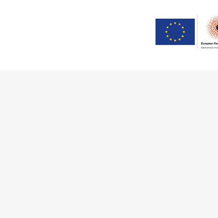
This work has received fu
Innovation Programme (Gran
Ciência e a Tecnologia, I.P.,
Communities
Activities