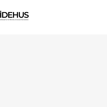
 Horizon 2020 Research and
ugh FCT – Fundação para a
unity Facilities in Portugal
Av. Forças Armadas 1649-026 Lisboa