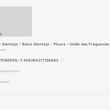
L
T
˃
Alentejo
˃
Baixo Alentejo
˃
Moura
˃
União das Freguesias
PLACE
75186999,-7.456384217196663
R DISTRITO (PT)
ONTEXT