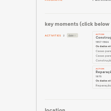
key moments (click below f
ACTION
ACTIVITIES
2
Construç
1957-1964
Os dados el
Casas par
Casas par
Construçã
ACTION
Reparaçã
1975
Os dados el
Reparação
location