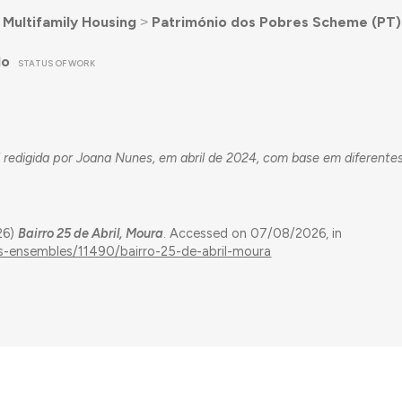
˃
Multifamily Housing
˃
Património dos Pobres Scheme (PT)
do
STATUS OF WORK
 redigida por Joana Nunes, em abril de 2024, com base em diferente
26)
Bairro 25 de Abril, Moura
. Accessed on 07/08/2026, in
ngs-ensembles/11490/bairro-25-de-abril-moura