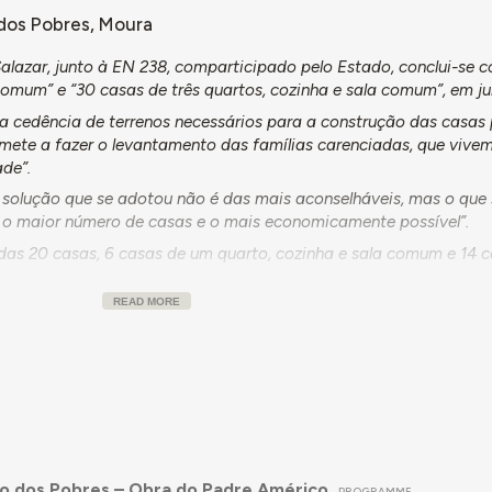
 dos Pobres, Moura
Salazar, junto à EN 238, comparticipado pelo Estado, conclui-se 
 comum” e “30 casas de três quartos, cozinha e sala comum”, em j
a cedência de terrenos necessários para a construção das casas
ete a fazer o levantamento das famílias carenciadas, que vive
ade”.
 solução que se adotou não é das mais aconselháveis, mas o que
r o maior número de casas e o mais economicamente possível”.
das 20 casas, 6 casas de um quarto, cozinha e sala comum e 14 c
READ MORE
o dos Pobres – Obra do Padre Américo
PROGRAMME