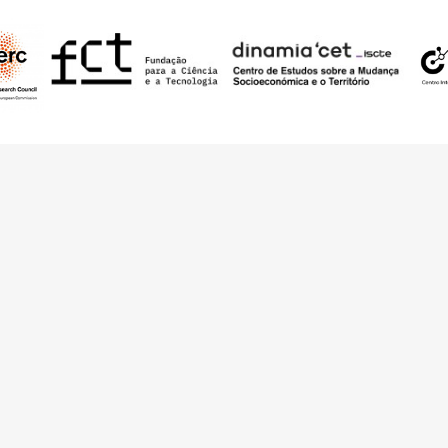
nding from the European Research Council (ERC) under the European Union’s
t Agreement No. 949686 - ReARQ.IB) and from Portuguese national funds thro
 in the cadre of the research project
ArchNeed – The Architecture of Need: Comm
1945-1985
(PTDC/ART-DAQ/6510/2020).
About
Links