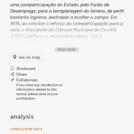
uma comparticipação do Estado, pelo Fundo de
Desemprego, para a terraplenagem do terreno, de perfil
bastante íngreme, destinado a acolher o campo. Em
1935, ao solicitar o reforço da comparticipação para a
obra, o Presidente da Câmara Municipal da Covilhã
(CMC) justificou a necessidade desta: "Dar à
mocidade de todas as classes sociais, e em especial
da operária, as condições de fazerem a sua cultura
READ MORE
física e revigoramento das suas forças consumidas em
see on map
dias sucessivos de permanência em oficinas anti-
higiénicas e insalubres, proporcionando-lhe
Bookmark
passatempos sadios, em que se acostumem a entreter
Share
as suas horas e dias livres – o que as desviará de
Collaborate
If you have any recollection or
perigosas ociosidades ou de buscarem, no ambiente
information related to this
revolucionário das suas reuniões nas tabernas, ou pelos
record, please send us your
sítios clandestinos, uma ocupação para o seu espírito
contribution.
que assim os conserve afastados dos princípios
políticos que com tanta fé defendemos." (Carta do
analysis
Presidente da CMC ao Ministro das Obras Públicas e
Comunicações, 1935.07.11)
CONCLUSION DATE
O início efetivo da obra só teve lugar no princípio dos