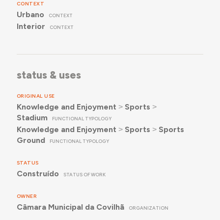
CONTEXT
Urbano
CONTEXT
Interior
CONTEXT
status & uses
ORIGINAL USE
Knowledge and Enjoyment
˃
Sports
˃
Stadium
FUNCTIONAL TYPOLOGY
Knowledge and Enjoyment
˃
Sports
˃
Sports
Ground
FUNCTIONAL TYPOLOGY
STATUS
Construído
STATUS OF WORK
OWNER
Câmara Municipal da Covilhã
ORGANIZATION