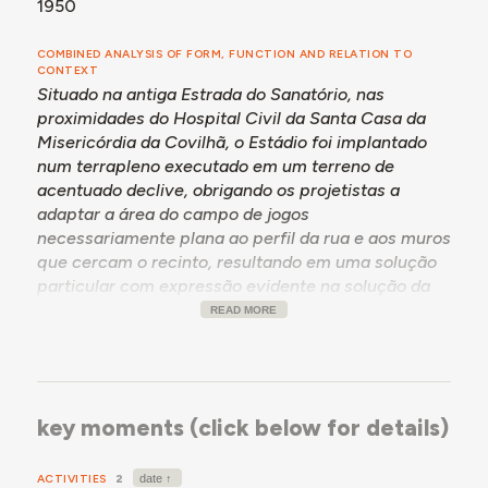
1950
1940, de acordo com um projeto modificado, cuja
autoria não foi possível identificar. No final desta
COMBINED ANALYSIS OF FORM, FUNCTION AND RELATION TO
década, em 1949.09.05, o Engenheiro Delfim dos Anjos
CONTEXT
Lopes da Repartição Técnica da CMC apresentou um
Situado na antiga Estrada do Sanatório, nas
projeto para arranjos e obras complementares, que
proximidades do Hospital Civil da Santa Casa da
incluíam a execução de bancadas e sua cobertura
Misericórdia da Covilhã, o Estádio foi implantado
parcial. As obras justificavam-se pelo "grande
num terrapleno executado em um terreno de
desenvolvimento que o desporto local atingiu, com a
acentuado declive, obrigando os projetistas a
entrada de um dos Clubs da Covilhã na 1ª Divisão do
adaptar a área do campo de jogos
Campeonato Nacional de Futebol" (Carta do
necessariamente plana ao perfil da rua e aos muros
Presidente da CMC para o Engenheiro Diretor-Geral
que cercam o recinto, resultando em uma solução
dos Serviços de Urbanização, 1950.06.27). Inicialmente
particular com expressão evidente na solução da
previsto para 8.000 expectadores, o estádio foi
fachada.
READ MORE
inaugurado em novembro de 1950, com capacidade
para 3.000.
(Notas retiradas da leitura do processo "Campo de
Jogos da Covilhã / Estádio Municipal Santos Pinto", do
Arquivo da Câmara Municipal da Covilhã)
key moments (click below for details)
ACTIVITIES
2