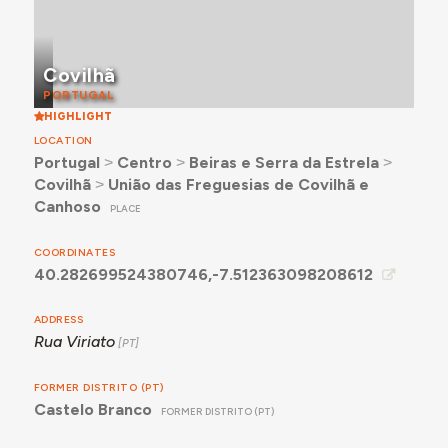
Covilhã
PORTUGAL
HIGHLIGHT
LOCATION
Portugal
˃
Centro
˃
Beiras e Serra da Estrela
˃
Covilhã
˃
União das Freguesias de Covilhã e
Canhoso
PLACE
COORDINATES
40.282699524380746,-7.512363098208612
ADDRESS
Rua Viriato
FORMER DISTRITO (PT)
Castelo Branco
FORMER DISTRITO (PT)