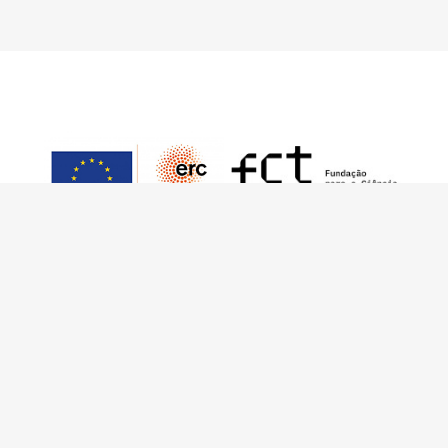
This work has received funding from the
European Research Council (ERC) under the
European Union’s Horizon 2020 Research and
Innovation Programme (Grant Agreement No.
949686 - ReARQ.IB) and from Portuguese
national funds through FCT – Fundação para a
Ciência e a Tecnologia, I.P., in the cadre of the