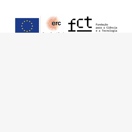
This work has received funding from the
European Research Council (ERC) under the
European Union’s Horizon 2020 Research and
Innovation Programme (Grant Agreement No.
949686 - ReARQ.IB) and from Portuguese
national funds through FCT – Fundação para a
Ciência e a Tecnologia, I.P., in the cadre of the
research project
ArchNeed – The Architecture
of Need: Community Facilities in Portugal
1945-1985
(PTDC/ART-DAQ/6510/2020).