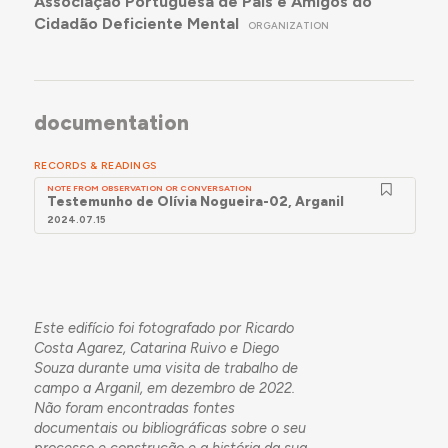
Associação Portuguesa de Pais e Amigos do
Cidadão Deficiente Mental
ORGANIZATION
documentation
RECORDS & READINGS
NOTE FROM OBSERVATION OR CONVERSATION
Testemunho de Olívia Nogueira-02, Arganil
2024.07.15
Este edifício foi fotografado por Ricardo
Costa Agarez, Catarina Ruivo e Diego
Souza durante uma visita de trabalho de
campo a Arganil, em dezembro de 2022.
Não foram encontradas fontes
documentais ou bibliográficas sobre o seu
processo e construção e a história da sua