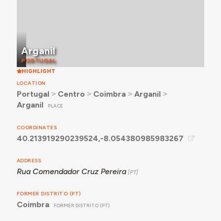
Arganil
PORTUGAL
HIGHLIGHT
LOCATION
Portugal
˃
Centro
˃
Coimbra
˃
Arganil
˃
Arganil
PLACE
COORDINATES
40.213919290239524,-8.054380985983267
ADDRESS
Rua Comendador Cruz Pereira
FORMER DISTRITO (PT)
Coimbra
FORMER DISTRITO (PT)