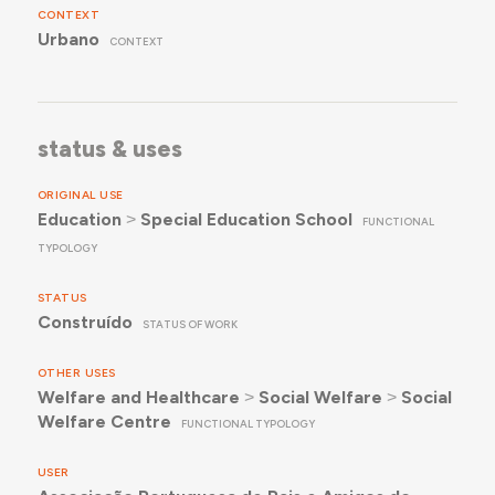
CONTEXT
Urbano
CONTEXT
status & uses
ORIGINAL USE
Education
˃
Special Education School
FUNCTIONAL
TYPOLOGY
STATUS
Construído
STATUS OF WORK
OTHER USES
Welfare and Healthcare
˃
Social Welfare
˃
Social
Welfare Centre
FUNCTIONAL TYPOLOGY
USER