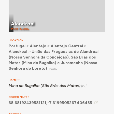
Alandroal
PORTUGAL
LOCATION
Portugal
˃
Alentejo
˃
Alentejo Central
˃
Alandroal
˃
União das Freguesias de Alandroal
(Nossa Senhora da Conceição), São Brás dos
Matos (Mina do Bugalho) e Juromenha (Nossa
Senhora do Loreto)
PLACE
HAMLET
Mina do Bugalho (São Brás dos Matos)
COORDINATES
38.68192439581121,-7.3199505267406435