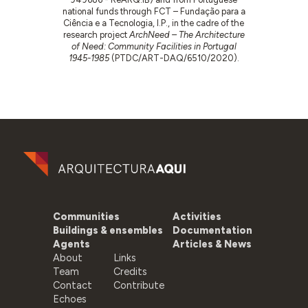
national funds through FCT – Fundação para a
Ciência e a Tecnologia, I.P., in the cadre of the
research project
ArchNeed – The Architecture
of Need: Community Facilities in Portugal
1945-1985
(PTDC/ART-DAQ/6510/2020).
Communities
Activities
Buildings & ensembles
Documentation
Agents
Articles & News
About
Links
Team
Credits
Contact
Contribute
Echoes