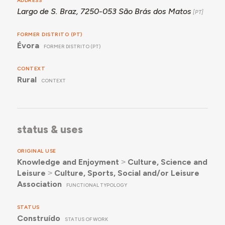
ADDRESS
Largo de S. Braz, 7250-053 São Brás dos Matos
FORMER DISTRITO (PT)
Évora
FORMER DISTRITO (PT)
CONTEXT
Rural
CONTEXT
status & uses
ORIGINAL USE
Knowledge and Enjoyment
˃
Culture, Science and
Leisure
˃
Culture, Sports, Social and/or Leisure
Association
FUNCTIONAL TYPOLOGY
STATUS
Construído
STATUS OF WORK