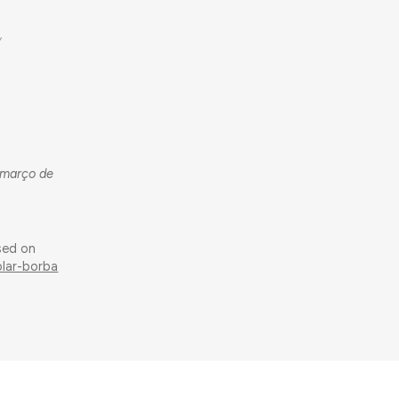
Y
 março de
sed on
olar-borba