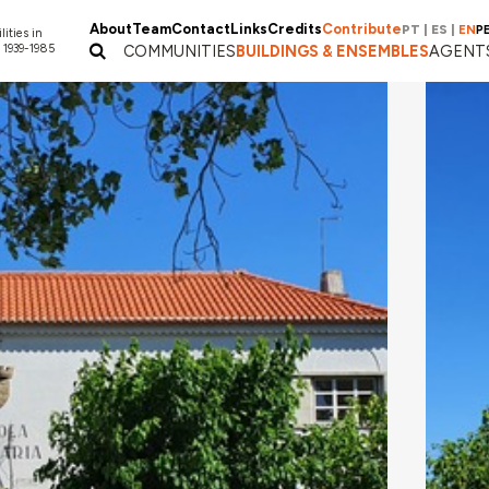
About
Team
Contact
Links
Credits
Contribute
PT
|
ES
|
EN
P
lities in
 1939-1985
COMMUNITIES
BUILDINGS & ENSEMBLES
AGENT