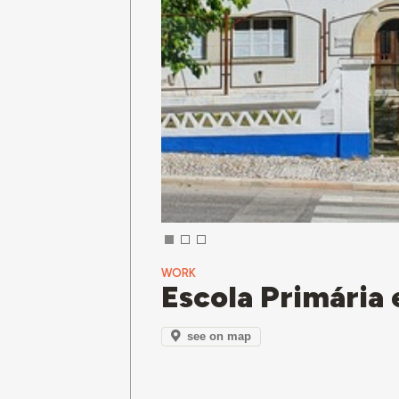
WORK
Escola Primária 
see on map