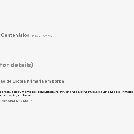
 Centenários
PROGRAMME
or details)
ão de Escola Primária em Borba
 agrega a documentação consultada relativamente à construção de uma Escola Primária
umentação, em baixo.
 Borba
1944-1946
FILE