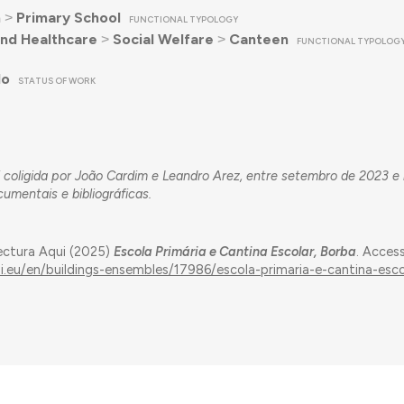
n
˃
Primary School
FUNCTIONAL TYPOLOGY
nd Healthcare
˃
Social Welfare
˃
Canteen
FUNCTIONAL TYPOLOG
do
STATUS OF WORK
 coligida por João Cardim e Leandro Arez, entre setembro de 2023 e
umentais e bibliográficas.
ectura Aqui (2025)
Escola Primária e Cantina Escolar, Borba
. Acces
ui.eu/en/buildings-ensembles/17986/escola-primaria-e-cantina-esc