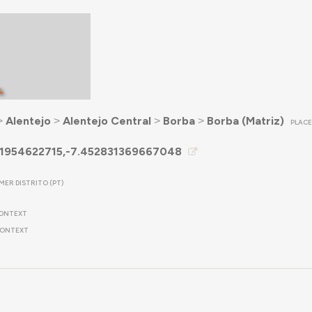
L
˃
Alentejo
˃
Alentejo Central
˃
Borba
˃
Borba (Matriz)
PLAC
1954622715,-7.452831369667048
MER DISTRITO (PT)
ONTEXT
ONTEXT