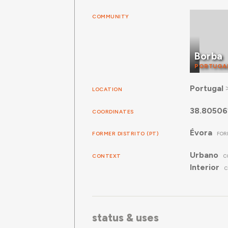
COMMUNITY
Borba
PORTUGA
Portugal
LOCATION
38.80506
COORDINATES
Évora
FORMER DISTRITO (PT)
FOR
Urbano
CONTEXT
C
Interior
C
status & uses