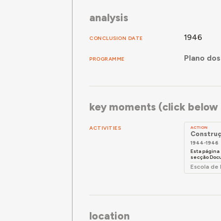
analysis
1946
CONCLUSION DATE
Plano dos
PROGRAMME
key moments (click below f
ACTIVITIES
ACTION
Construç
1944-1946
Esta página
secção Doc
Escola de
location