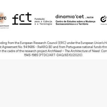
nding from the European Research Council (ERC) under the European Union’s
t Agreement No. 949686 - ReARQ.IB) and from Portuguese national funds thro
 in the cadre of the research project
ArchNeed – The Architecture of Need: Comm
1945-1985
(PTDC/ART-DAQ/6510/2020).