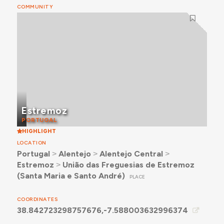
COMMUNITY
Estremoz
PORTUGAL
HIGHLIGHT
LOCATION
Portugal
˃
Alentejo
˃
Alentejo Central
˃
Estremoz
˃
União das Freguesias de Estremoz
(Santa Maria e Santo André)
PLACE
COORDINATES
38.842723298757676,-7.588003632996374