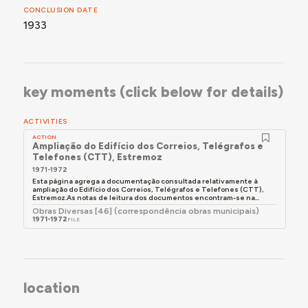
CONCLUSION DATE
1933
key moments (click below for details)
ACTIVITIES
ACTION
Ampliação do Edifício dos Correios, Telégrafos e
Telefones (CTT), Estremoz
1971-1972
Esta página agrega a documentação consultada relativamente à
ampliação do Edifício dos Correios, Telégrafos e Telefones (CTT),
Estremoz.As notas de leitura dos documentos encontram-se na...
Obras Diversas [46] (correspondência obras municipais)
1971-1972
FILE
location