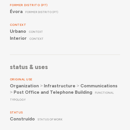
FORMER DISTRITO (PT)
Évora
FORMER DISTRITO (PT)
CONTEXT
Urbano
CONTEXT
Interior
CONTEXT
status & uses
ORIGINAL USE
Organization
˃
Infrastructure
˃
Communications
˃
Post Office and Telephone Building
FUNCTIONAL
TYPOLOGY
STATUS
Construído
STATUS OF WORK