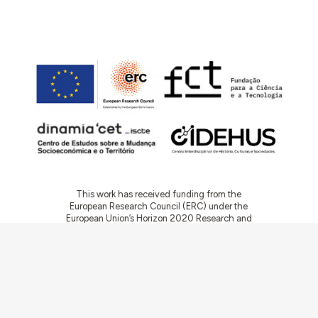
This work has received funding from the
European Research Council (ERC) under the
European Union’s Horizon 2020 Research and
Innovation Programme (Grant Agreement No.
949686 - ReARQ.IB) and from Portuguese
national funds through FCT – Fundação para a
Ciência e a Tecnologia, I.P., in the cadre of the
research project
ArchNeed – The Architecture
of Need: Community Facilities in Portugal
1945-1985
(PTDC/ART-DAQ/6510/2020).