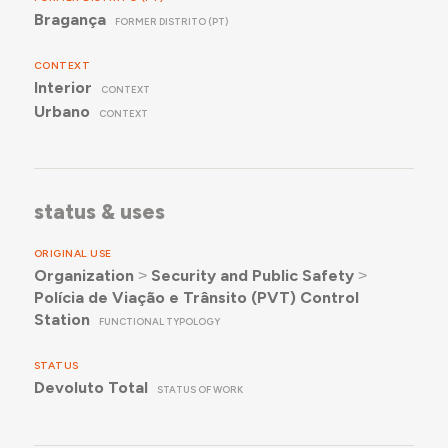
Bragança
FORMER DISTRITO (PT)
CONTEXT
Interior
CONTEXT
Urbano
CONTEXT
status & uses
ORIGINAL USE
Organization
˃
Security and Public Safety
˃
Polícia de Viação e Trânsito (PVT) Control
Station
FUNCTIONAL TYPOLOGY
STATUS
Devoluto Total
STATUS OF WORK