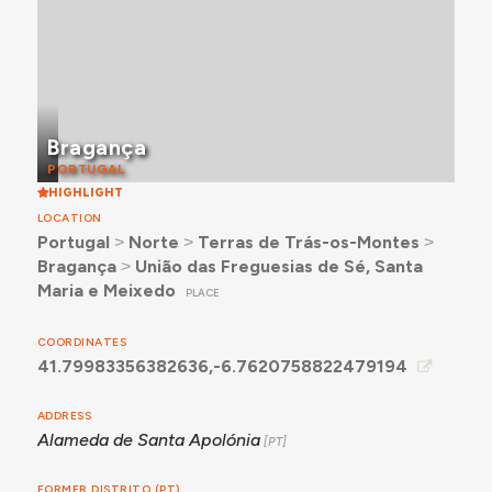
Bragança
PORTUGAL
HIGHLIGHT
LOCATION
Portugal
˃
Norte
˃
Terras de Trás-os-Montes
˃
Bragança
˃
União das Freguesias de Sé, Santa
Maria e Meixedo
PLACE
COORDINATES
41.79983356382636,-6.7620758822479194
ADDRESS
Alameda de Santa Apolónia
FORMER DISTRITO (PT)