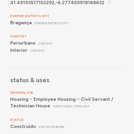
41.49193517152292,-6.277469918168632
FORMER DISTRITO (PT)
Bragança
FORMER DISTRITO (PT)
CONTEXT
Periurbano
CONTEXT
Interior
CONTEXT
status & uses
ORIGINAL USE
Housing
˃
Employee Housing
˃
Civil Servant /
Technician House
FUNCTIONAL TYPOLOGY
STATUS
Construído
STATUS OF WORK