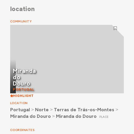
location
COMMUNITY
Miranda
do
Douro
PORTUGAL
HIGHLIGHT
LOCATION
Portugal
˃
Norte
˃
Terras de Trás-os-Montes
˃
Miranda do Douro
˃
Miranda do Douro
PLACE
COORDINATES