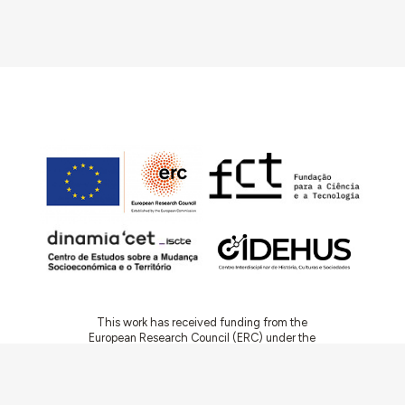
This work has received funding from the
European Research Council (ERC) under the
European Union’s Horizon 2020 Research and
Innovation Programme (Grant Agreement No.
949686 - ReARQ.IB) and from Portuguese
national funds through FCT – Fundação para a