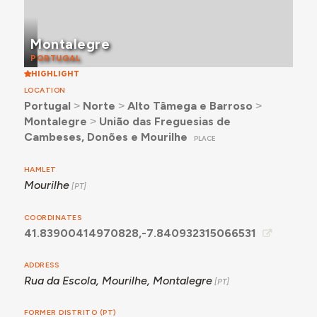
Montalegre
PORTUGAL
HIGHLIGHT
LOCATION
Portugal
˃
Norte
˃
Alto Tâmega e Barroso
˃
Montalegre
˃
União das Freguesias de
Cambeses, Donões e Mourilhe
PLACE
HAMLET
Mourilhe
COORDINATES
41.83900414970828,-7.840932315066531
ADDRESS
Rua da Escola, Mourilhe, Montalegre
FORMER DISTRITO (PT)