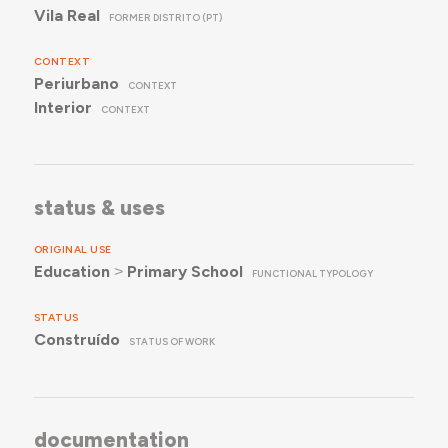
Vila Real
FORMER DISTRITO (PT)
CONTEXT
Periurbano
CONTEXT
Interior
CONTEXT
status & uses
ORIGINAL USE
Education
˃
Primary School
FUNCTIONAL TYPOLOGY
STATUS
Construído
STATUS OF WORK
documentation