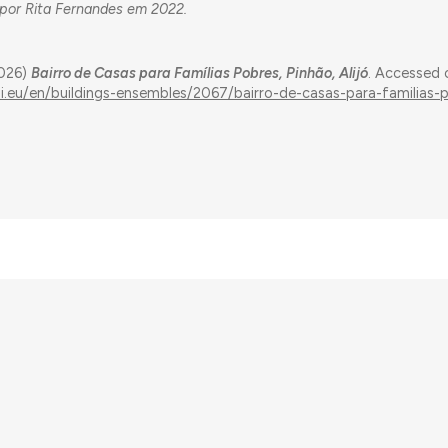
a por Rita Fernandes em 2022.
2026)
Bairro de Casas para Famílias Pobres, Pinhão, Alijó
. Accessed 
ui.eu/en/buildings-ensembles/2067/bairro-de-casas-para-familias-
nding from the European Research Council (ERC) under the European Union’s