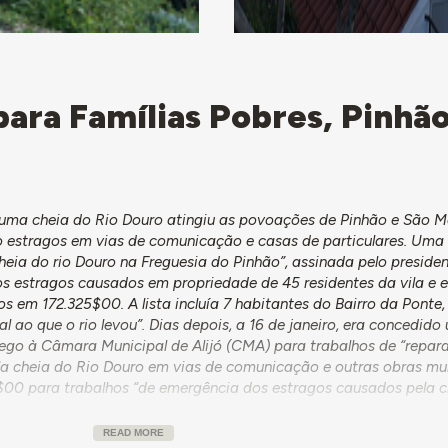
para Famílias Pobres, Pinhão
2, uma cheia do Rio Douro atingiu as povoações de Pinhão e São
o estragos em vias de comunicação e casas de particulares. Uma
heia do rio Douro na Freguesia do Pinhão”, assinada pelo preside
os estragos causados em propriedade de 45 residentes da vila e 
 em 172.325$00. A lista incluía 7 habitantes do Bairro da Ponte
al ao que o rio levou”. Dias depois, a 16 de janeiro, era concedido
go à Câmara Municipal de Alijó (CMA) para trabalhos de “repar
a cheia do Rio Douro em vias de comunicação e outras obras mu
0 para trabalhos “de emergência dos estragos causados pela c
READ MORE
o Ministro das Obras Públicas determinava o financiamento par