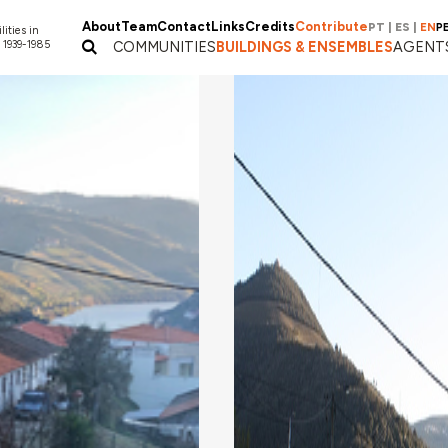
About
Team
Contact
Links
Credits
Contribute
PT
|
ES
|
EN
P
lities in
 1939-1985
COMMUNITIES
BUILDINGS & ENSEMBLES
AGENT