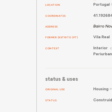
Portugal
LOCATION
41.19268
COORDINATES
Bairro No
ADDRESS
Vila Real
FORMER DISTRITO (PT)
Interior
CONTEXT
C
Periurba
status & uses
Housing
ORIGINAL USE
Construí
STATUS