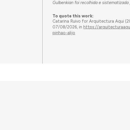
Gulbenkian foi recolhida e sistematizad
To quote this work:
Catarina Ruivo for Arquitectura Aqui (
07/08/2026, in
https://arquitecturaaq
pinhao-alijo
This work has received fu