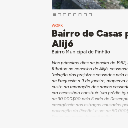
WORK
Bairro de Casas 
Alijó
Bairro Municipal de Pinhão
Nos primeiros dias de janeiro de 196
Ribatua no concelho de Alijó, causand
“relação dos prejuízos causados pela c
de Freguesia a 9 de janeiro, mapeava 
custo da reparação dos danos causados
era necessário construir “um prédio igu
de 30.000$00 pelo Fundo de Desempre
emergência dos estragos causados pel
povoação do Pinhão” e um de 50.000$0
Douro em casas de habitação”.
Em abril do mesmo ano, um despacho d