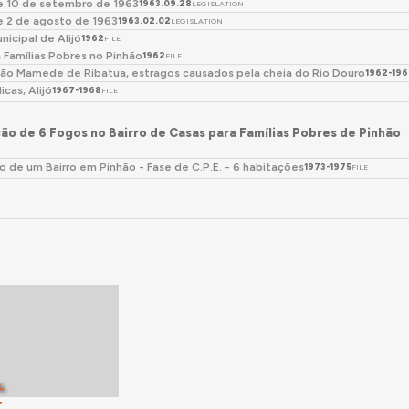
de 10 de setembro de 1963
1963.09.28
LEGISLATION
ições regulamentares e de a espessura das paredes exteriores não
e 2 de agosto de 1963
1963.02.02
LEGISLATION
Em fevereiro de 1975, com os trabalhos em curso, a Câmara Munici
icipal de Alijó
1962
FILE
 iguais às já existentes, possuindo condições de habitabilidade
a Famílias Pobres no Pinhão
1962
FILE
de.
São Mamede de Ribatua, estragos causados pela cheia do Rio Douro
1962-19
icas, Alijó
1967-1968
FILE
es encontravam-se concluídas, tendo recebido comparticipações 
Fomento da Habitação.
ão de 6 Fogos no Bairro de Casas para Famílias Pobres de Pinhão
 de um Bairro em Pinhão - Fase de C.P.E. - 6 habitações
1973-1975
FILE
L
T