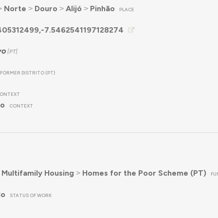
˃
Norte
˃
Douro
˃
Alijó
˃
Pinhão
PLACE
405312499,-7.5462541197128274
vo
FORMER DISTRITO (PT)
ONTEXT
no
CONTEXT
˃
Multifamily Housing
˃
Homes for the Poor Scheme (PT)
FU
do
STATUS OF WORK