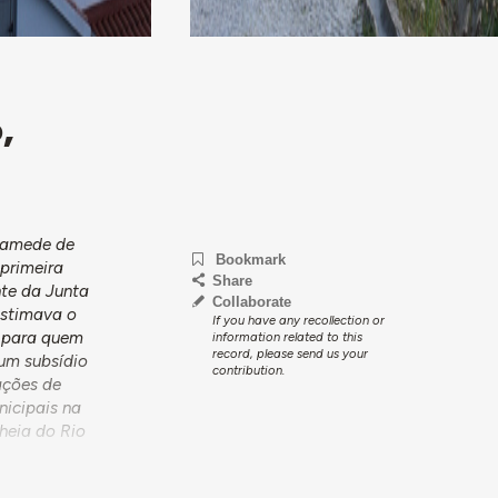
,
 Mamede de
Bookmark
 primeira
Share
nte da Junta
Collaborate
estimava o
If you have any recollection or
, para quem
information related to this
record, please send us your
 um subsídio
contribution.
ações de
nicipais na
heia do Rio
a a