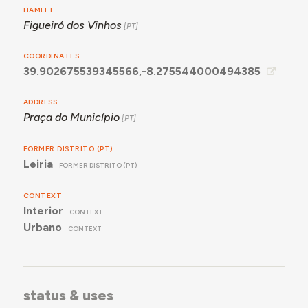
HAMLET
Municipal acabou obrigar a DENC a concordar com a
Figueiró dos Vinhos
reconstrução do edifício tal como havia sido ampliado
antes do incêndio.
COORDINATES
39.902675539345566,-8.275544000494385
ADDRESS
Praça do Município
FORMER DISTRITO (PT)
Leiria
FORMER DISTRITO (PT)
CONTEXT
Interior
CONTEXT
Urbano
CONTEXT
status & uses