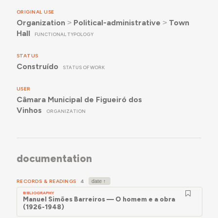
ORIGINAL USE
Organization
˃
Political-administrative
˃
Town
Hall
FUNCTIONAL TYPOLOGY
STATUS
Construído
STATUS OF WORK
USER
Câmara Municipal de Figueiró dos
Vinhos
ORGANIZATION
documentation
RECORDS & READINGS
4
BIBLIOGRAPHY
Manuel Simões Barreiros — O homem e a obra
(1926-1948)