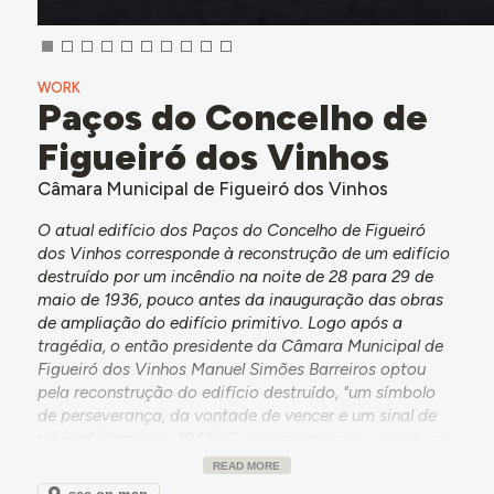
WORK
Paços do Concelho de
Figueiró dos Vinhos
Câmara Municipal de Figueiró dos Vinhos
O atual edifício dos Paços do Concelho de Figueiró
dos Vinhos corresponde à reconstrução de um edifício
destruído por um incêndio na noite de 28 para 29 de
maio de 1936, pouco antes da inauguração das obras
de ampliação do edifício primitivo. Logo após a
tragédia, o então presidente da Câmara Municipal de
Figueiró dos Vinhos Manuel Simões Barreiros optou
pela reconstrução do edifício destruído, "um símbolo
de perseverança, da vontade de vencer e um sinal de
vitória" (Barreiros, 1943). O responsável pelo projeto de
reconstrução foi o arquiteto Frederico Caetano de
READ MORE
Carvalho.