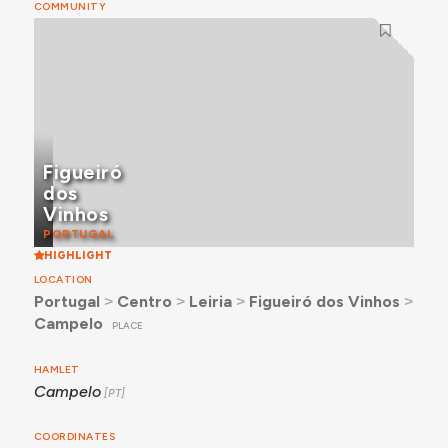
COMMUNITY
Figueiró
dos
Vinhos
PORTUGAL
HIGHLIGHT
LOCATION
Portugal
˃
Centro
˃
Leiria
˃
Figueiró dos Vinhos
˃
Campelo
PLACE
HAMLET
Campelo
COORDINATES