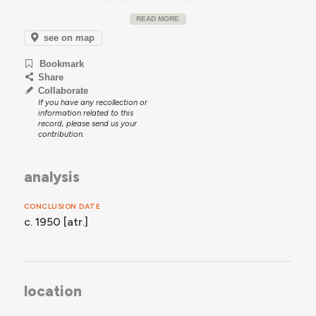
ortoquartzito), faziam delas mananciais de reprodução
das trutas, o que justificou o investimento público na
READ MORE
construção deste equipamento, que tinha também
see on map
objetivos turísticos, promovendo a pesca e o lazer
nesta freguesia rural, na altura de difícil acesso.
Bookmark
Share
Collaborate
If you have any recollection or
information related to this
record, please send us your
contribution.
analysis
CONCLUSION DATE
c. 1950 [atr.]
location