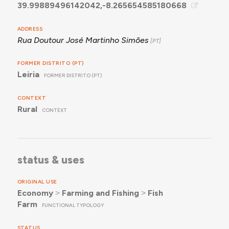
39.99889496142042,-8.265654585180668
ADDRESS
Rua Doutour José Martinho Simões
FORMER DISTRITO (PT)
Leiria
FORMER DISTRITO (PT)
CONTEXT
Rural
CONTEXT
status & uses
ORIGINAL USE
Economy
˃
Farming and Fishing
˃
Fish
Farm
FUNCTIONAL TYPOLOGY
STATUS