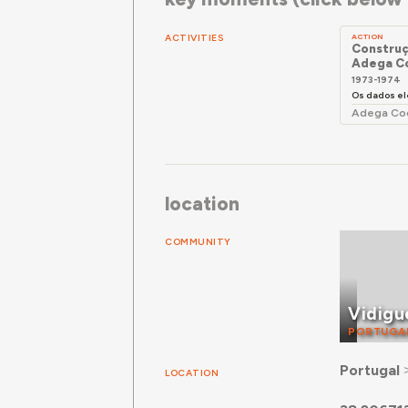
ACTIVITIES
ACTION
Construç
Adega Co
1973-1974
Os dados el
Adega Coo
location
COMMUNITY
Vidigu
PORTUGA
Portugal
LOCATION