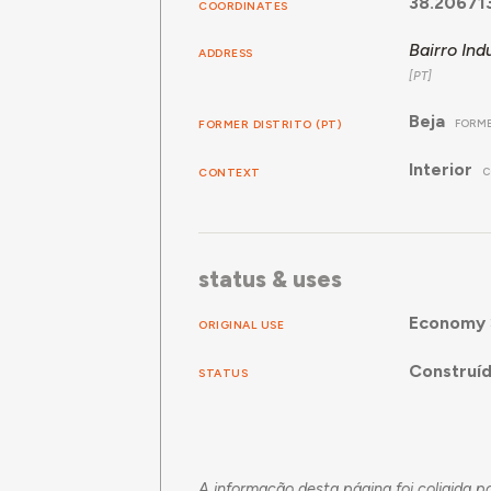
38.20671
COORDINATES
Bairro Indu
ADDRESS
Beja
FORMER DISTRITO (PT)
FORME
Interior
CONTEXT
C
status & uses
Economy
ORIGINAL USE
Construí
STATUS
A informação desta página foi coligida 