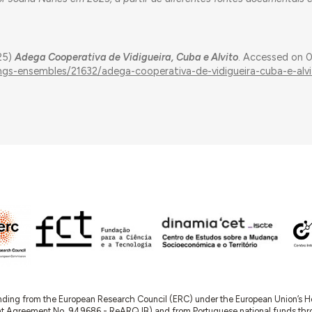
25)
Adega Cooperativa de Vidigueira, Cuba e Alvito
. Accessed on 
dings-ensembles/21632/adega-cooperativa-de-vidigueira-cuba-e-alv
nding from the European Research Council (ERC) under the European Union’s
t Agreement No. 949686 - ReARQ.IB) and from Portuguese national funds thro