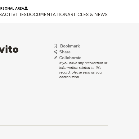
ERSONAL AREA
S
ACTIVITIES
DOCUMENTATION
ARTICLES & NEWS
vito
Bookmark
Share
Collaborate
If you have any recollection or
information related to this
record, please send us your
contribution.