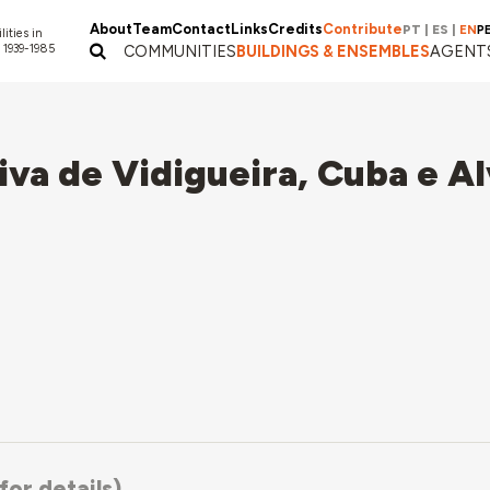
About
Team
Contact
Links
Credits
Contribute
PT
|
ES
|
EN
P
lities in
 1939-1985
COMMUNITIES
BUILDINGS & ENSEMBLES
AGENT
va de Vidigueira, Cuba e Al
or details)