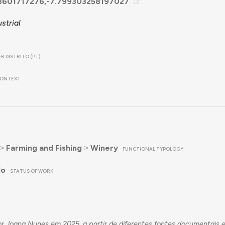
3601717276,-7.799303258197027
strial
R DISTRITO (PT)
ONTEXT
˃
Farming and Fishing
˃
Winery
FUNCTIONAL TYPOLOGY
do
STATUS OF WORK
por Joana Nunes em 2025, a partir de diferentes fontes documentais 