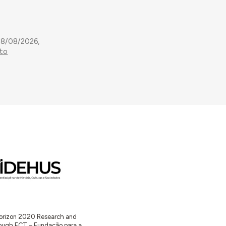
08/08/2026,
ito
 Horizon 2020 Research and
ugh FCT – Fundação para a