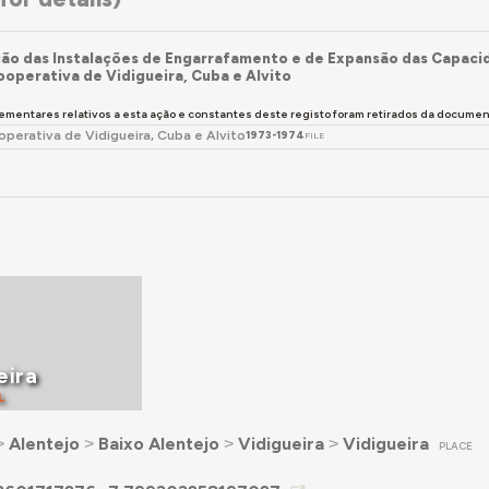
ão das Instalações de Engarrafamento e de Expansão das Capac
operativa de Vidigueira, Cuba e Alvito
ementares relativos a esta ação e constantes deste registo foram retirados da docum
perativa de Vidigueira, Cuba e Alvito
1973-1974
FILE
eira
L
˃
Alentejo
˃
Baixo Alentejo
˃
Vidigueira
˃
Vidigueira
PLACE