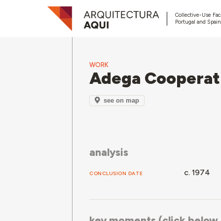
Collective-Use Faci
Portugal and Spain
WORK
Adega Cooperati
see on map
analysis
c. 1974
CONCLUSION DATE
key moments (click below f