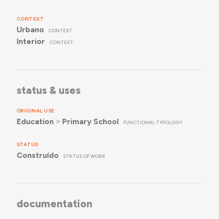
CONTEXT
Urbano
CONTEXT
Interior
CONTEXT
status & uses
ORIGINAL USE
Education
˃
Primary School
FUNCTIONAL TYPOLOGY
STATUS
Construído
STATUS OF WORK
documentation