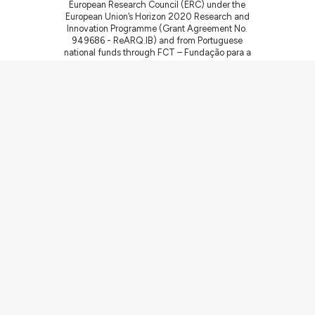
European Research Council (ERC) under the
European Union’s Horizon 2020 Research and
Innovation Programme (Grant Agreement No.
949686 - ReARQ.IB) and from Portuguese
national funds through FCT – Fundação para a
Ciência e a Tecnologia, I.P., in the cadre of the
research project
ArchNeed – The Architecture
of Need: Community Facilities in Portugal
1945-1985
(PTDC/ART-DAQ/6510/2020).
Communities
Activities
Buildings & ensembles
Documentation
Agents
Articles & News
About
Links