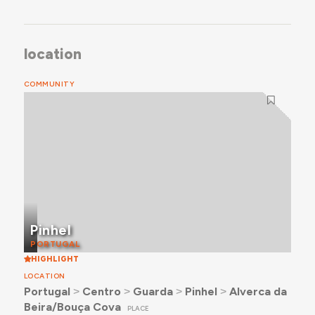
location
COMMUNITY
Pinhel
PORTUGAL
HIGHLIGHT
LOCATION
Portugal
˃
Centro
˃
Guarda
˃
Pinhel
˃
Alverca da
Beira/Bouça Cova
PLACE