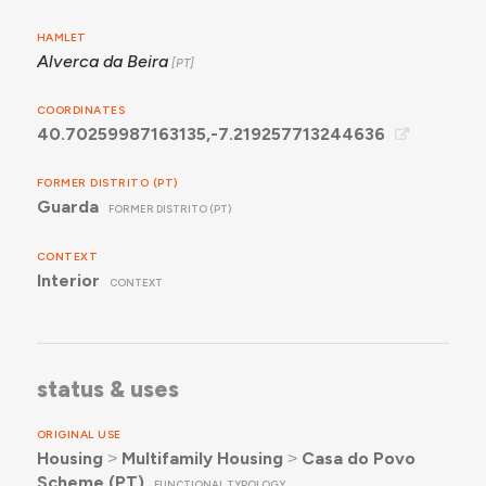
HAMLET
Alverca da Beira
COORDINATES
40.70259987163135,-7.219257713244636
FORMER DISTRITO (PT)
Guarda
FORMER DISTRITO (PT)
CONTEXT
Interior
CONTEXT
status & uses
ORIGINAL USE
Housing
˃
Multifamily Housing
˃
Casa do Povo
Scheme (PT)
FUNCTIONAL TYPOLOGY