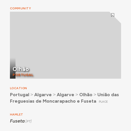
COMMUNITY
Olhão
PORTUGAL
LOCATION
Portugal
˃
Algarve
˃
Algarve
˃
Olhão
˃
União das
Freguesias de Moncarapacho e Fuseta
PLACE
HAMLET
Fuseta