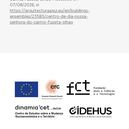
07/08/2026, in
https://arquitecturaaqui.eu/en/buildings-
ensembles/23585/centro-de-dia-nossa-
senhora-do-carmo-fuseta-olhao