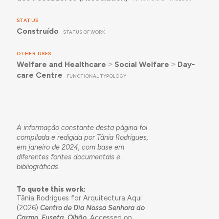
STATUS
Construído
STATUS OF WORK
OTHER USES
Welfare and Healthcare
˃
Social Welfare
˃
Day-
care Centre
FUNCTIONAL TYPOLOGY
A informação constante desta página foi
compilada e redigida por Tânia Rodrigues,
em janeiro de 2024, com base em
diferentes fontes documentais e
bibliográficas.
To quote this work:
Tânia Rodrigues for Arquitectura Aqui
(2026)
Centro de Dia Nossa Senhora do
Carmo, Fuseta, Olhão
. Accessed on