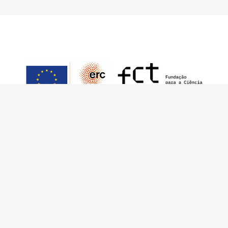
This work has received funding from the
European Research Council (ERC) under the
European Union’s Horizon 2020 Research and
Innovation Programme (Grant Agreement No.
949686 - ReARQ.IB) and from Portuguese
national funds through FCT – Fundação para a
Ciência e a Tecnologia, I.P., in the cadre of the
research project
ArchNeed – The Architecture
of Need: Community Facilities in Portugal