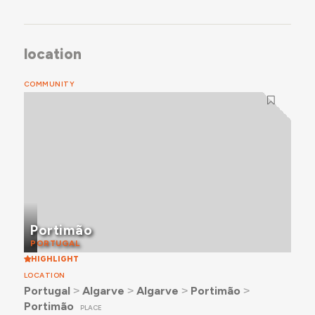
location
COMMUNITY
Portimão
PORTUGAL
HIGHLIGHT
LOCATION
Portugal
˃
Algarve
˃
Algarve
˃
Portimão
˃
Portimão
PLACE