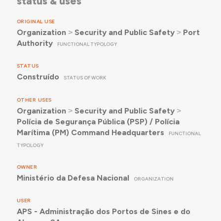
status & uses
ORIGINAL USE
Organization
˃
Security and Public Safety
˃
Port
Authority
FUNCTIONAL TYPOLOGY
STATUS
Construído
STATUS OF WORK
OTHER USES
Organization
˃
Security and Public Safety
˃
Polícia de Segurança Pública (PSP) / Polícia
Marítima (PM) Command Headquarters
FUNCTIONAL
TYPOLOGY
OWNER
Ministério da Defesa Nacional
ORGANIZATION
USER
APS - Administração dos Portos de Sines e do