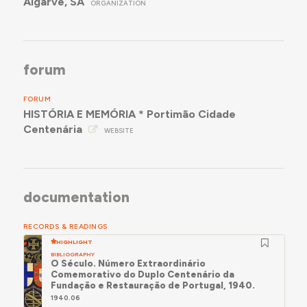
Algarve, SA
ORGANIZATION
forum
FORUM
HISTÓRIA E MEMÓRIA * Portimão Cidade
Centenária
WEBSITE
documentation
RECORDS & READINGS
HIGHLIGHT
BIBLIOGRAPHY
O Século. Número Extraordinário
Comemorativo do Duplo Centenário da
Fundação e Restauração de Portugal, 1940.
1940.06