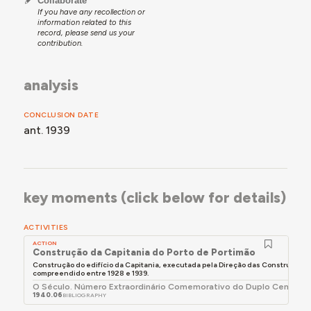
Collaborate
If you have any recollection or
information related to this
record, please send us your
contribution.
analysis
CONCLUSION DATE
ant. 1939
key moments (click below for details)
ACTIVITIES
ACTION
Construção da Capitania do Porto de Portimão
Construção do edifício da Capitania, executada pela Direção das Construções 
compreendido entre 1928 e 1939.
O Século. Número Extraordinário Comemorativo do Duplo Centenári
1940.06
BIBLIOGRAPHY