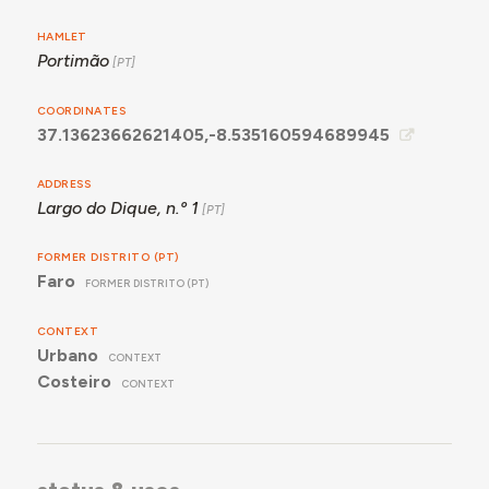
HAMLET
Portimão
COORDINATES
37.13623662621405,-8.535160594689945
ADDRESS
Largo do Dique, n.º 1
FORMER DISTRITO (PT)
Faro
FORMER DISTRITO (PT)
CONTEXT
Urbano
CONTEXT
Costeiro
CONTEXT