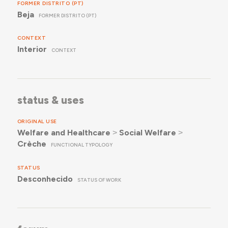
FORMER DISTRITO (PT)
Beja
FORMER DISTRITO (PT)
CONTEXT
Interior
CONTEXT
status & uses
ORIGINAL USE
Welfare and Healthcare
˃
Social Welfare
˃
Crèche
FUNCTIONAL TYPOLOGY
STATUS
Desconhecido
STATUS OF WORK