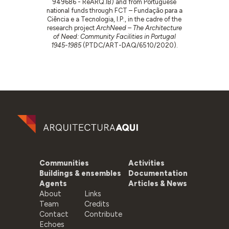
949686 - ReARQ.IB) and from Portuguese
national funds through FCT – Fundação para a
Ciência e a Tecnologia, I.P., in the cadre of the
research project
ArchNeed – The Architecture
of Need: Community Facilities in Portugal
1945-1985
(PTDC/ART-DAQ/6510/2020).
Communities
Activities
Buildings & ensembles
Documentation
Agents
Articles & News
About
Links
Team
Credits
Contact
Contribute
Echoes