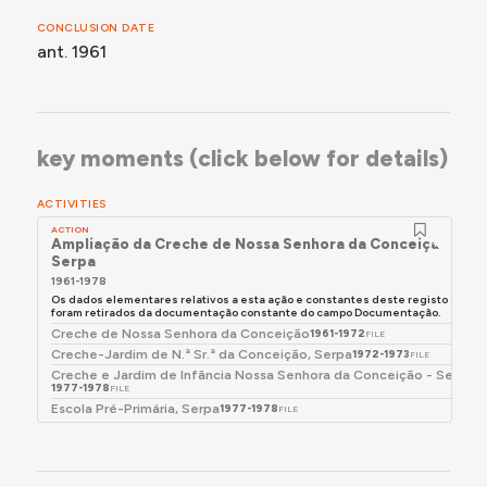
CONCLUSION DATE
ant. 1961
key moments (click below for details)
ACTIVITIES
ACTION
Ampliação da Creche de Nossa Senhora da Conceição,
Serpa
1961-1978
Os dados elementares relativos a esta ação e constantes deste registo
foram retirados da documentação constante do campo Documentação.
Creche de Nossa Senhora da Conceição
1961-1972
FILE
Creche-Jardim de N.ª Sr.ª da Conceição, Serpa
1972-1973
FILE
Creche e Jardim de Infância Nossa Senhora da Conceição - Serpa
1977-1978
FILE
Escola Pré-Primária, Serpa
1977-1978
FILE