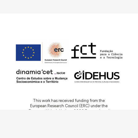
This work has received funding from the
European Research Council (ERC) under the
European Union’s Horizon 2020 Research and
Innovation Programme (Grant Agreement No.
949686 - ReARQ.IB) and from Portuguese
national funds through FCT – Fundação para a
Ciência e a Tecnologia, I.P., in the cadre of the
research project
ArchNeed – The Architecture