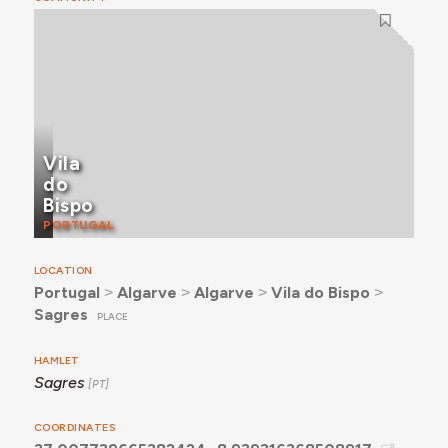
Vila
do
Bispo
PORTUGAL
LOCATION
Portugal
˃
Algarve
˃
Algarve
˃
Vila do Bispo
˃
Sagres
PLACE
HAMLET
Sagres
COORDINATES