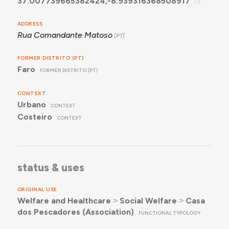
37.007739665382424,-8.939316368508917
ADDRESS
Rua Comandante Matoso
FORMER DISTRITO (PT)
Faro
FORMER DISTRITO (PT)
CONTEXT
Urbano
CONTEXT
Costeiro
CONTEXT
status & uses
ORIGINAL USE
Welfare and Healthcare
˃
Social Welfare
˃
Casa
dos Pescadores (Association)
FUNCTIONAL TYPOLOGY