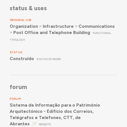
status & uses
ORIGINAL USE
Organization
˃
Infrastructure
˃
Communications
˃
Post Office and Telephone Building
FUNCTIONAL
TYPOLOGY
STATUS
Construído
STATUS OF WORK
forum
FORUM
Sistema de Informação para o Património
Arquitectónico - Edifício dos Correios,
Telégrafos e Telefones, CTT, de
Abrantes
WEBSITE