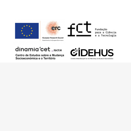
This work has received funding from the
European Research Council (ERC) under the
European Union’s Horizon 2020 Research and
Innovation Programme (Grant Agreement No.
949686 - ReARQ.IB) and from Portuguese
national funds through FCT – Fundação para a
Ciência e a Tecnologia, I.P., in the cadre of the
research project
ArchNeed – The Architecture
of Need: Community Facilities in Portugal
1945-1985
(PTDC/ART-DAQ/6510/2020).