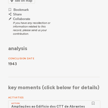
see on map
Bookmark
Share
Collaborate
If you have any recollection or
information related to this
record, please send us your
contribution.
analysis
CONCLUSION DATE
1943
key moments (click below for details)
ACTIVITIES
ACTION
Ampliações ao Edifício dos CTT de Abrantes