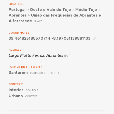
LOCATION
Portugal
˃
Oeste e Vale do Tejo
˃
Médio Tejo
˃
Abrantes
˃
União das Freguesias de Abrantes e
Alferrarede
PLACE
COORDINATES
39.461825188570714,-8.197051139881133
ADDRESS
Largo Motta Ferraz, Abrantes
FORMER DISTRITO (PT)
Santarém
FORMER DISTRITO (PT)
CONTEXT
Interior
CONTEXT
Urbano
CONTEXT