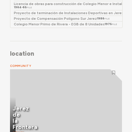
hormigón basada en un módulo de 2,90 metros entre
Licencia de obras para construcción de Colegio Menor e Instalaci
ejes. La conclusión del edificio estaba prevista para
1964-65
FILE
Proyecto de terminación de Instalaciones Deportivas en Jerez de l
1967.
Proyecto de Compensación Polígono Sur Jerez
1986
FILE
En 1975 se consideró la construcción de un Centro EGB
Colegio Menor Primo de Rivera - EGB de 8 Unidades
1975
FILE
de 8 unidades en la parte trasera del solar, que no llegó
a ejecutarse.
location
COMMUNITY
Jerez
de
la
Frontera