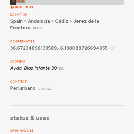
SPAIN
HIGHLIGHT
LOCATION
Spain
˃
Andalucía
˃
Cádiz
˃
Jerez de la
Frontera
PLACE
COORDINATES
36.67234896133589,-6.138088726694955
ADDRESS
Avda. Blas Infante 30
CONTEXT
Periurbano
CONTEXT
status & uses
ORIGINAL USE