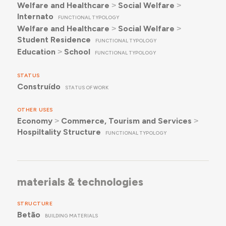
Welfare and Healthcare
˃
Social Welfare
˃
Internato
FUNCTIONAL TYPOLOGY
Welfare and Healthcare
˃
Social Welfare
˃
Student Residence
FUNCTIONAL TYPOLOGY
Education
˃
School
FUNCTIONAL TYPOLOGY
STATUS
Construído
STATUS OF WORK
OTHER USES
Economy
˃
Commerce, Tourism and Services
˃
Hospiltality Structure
FUNCTIONAL TYPOLOGY
materials & technologies
STRUCTURE
Betão
BUILDING MATERIALS