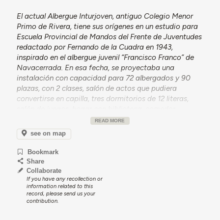
El actual Albergue Inturjoven, antiguo Colegio Menor
Primo de Rivera, tiene sus orígenes en un estudio para
Escuela Provincial de Mandos del Frente de Juventudes
redactado por Fernando de la Cuadra en 1943,
inspirado en el albergue juvenil “Francisco Franco” de
Navacerrada. En esa fecha, se proyectaba una
instalación con capacidad para 72 albergados y 90
plazas, con 2 clases, salón de actos que pudiera
convertirse en capilla, tres dormitorios de 12 literas,
salón de juegos, hogar con biblioteca, comedor,
enfermería, secretaria, salas y dormitorios para
READ MORE
mandos. En 1955 vuelve a surgir un proyecto de
see on map
Fernando de la Cuadra de
Campo de Deportes del
Frente de Juventudes
y Hogar de Juventud, con
Bookmark
entrada prevista a partir de la Carretera General de
Share
Madrid a Cádiz (actual Avenida Blas Infante), con
Collaborate
If you have any recollection or
acceso a una plaza con monumento al deportista y
information related to this
donde se ubicaba, en frente a la entrada, el Hogar de
record, please send us your
Juventud. A mano izquierda (sur) se situarían la piscina
contribution.
y el gimnasio con balnearios. A la derecha (norte),