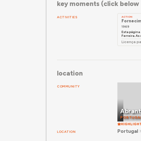
key moments (click below f
ACTIVITIES
ACTION
Fornecim
1969
Esta página
Ferreira. As 
Licença p
location
COMMUNITY
Abran
PORTUGA
HIGHLIGH
Portugal
LOCATION