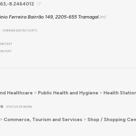
63,-8.2464012
ónio Ferreira Bairrão 149, 2205-655 Tramagal
FORMER DISTRITO (PT)
ONTEXT
ONTEXT
nd Healthcare
˃
Public Health and Hygiene
˃
Health Statio
do
STATUS OF WORK
˃
Commerce, Tourism and Services
˃
Shop / Shopping Cen