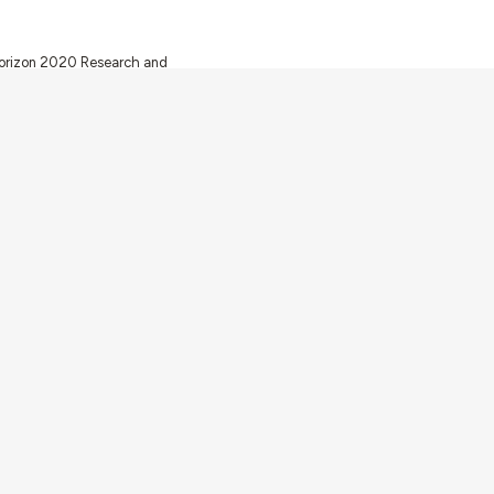
 Horizon 2020 Research and
ugh FCT – Fundação para a
unity Facilities in Portugal
Av. Forças Armadas 1649-026 Lisboa
contacto@arquitecturaaqui.eu
+351 217 650 499