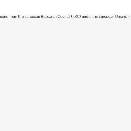
nding from the European Research Council (ERC) under the European Union’s
t Agreement No. 949686 - ReARQ.IB) and from Portuguese national funds thro
 in the cadre of the research project
ArchNeed – The Architecture of Need: Comm
1945-1985
(PTDC/ART-DAQ/6510/2020).
About
Links
Team
Credits
Contact
Contribute
Echoes