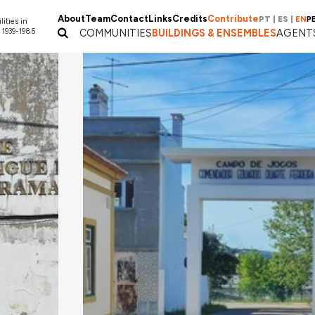
About
Team
Contact
Links
Credits
Contribute
PT
|
ES
|
EN
P
lities in
 1939-1985
COMMUNITIES
BUILDINGS & ENSEMBLES
AGENT