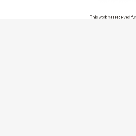
This work has received fu
Innovation Programme (Gran
Ciência e a Tecnologia, I.P.,
Communities
Activities
Buildings & ensembles
Documentation
Agents
Articles & News