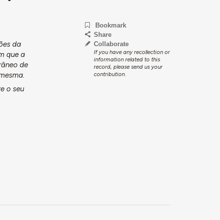
Bookmark
Share
ções da
Collaborate
If you have any recollection or
em que a
information related to this
râneo de
record, please send us your
à mesma.
contribution.
e o seu