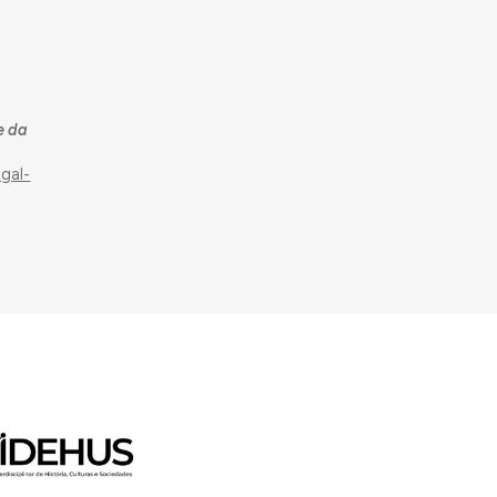
e da
gal-