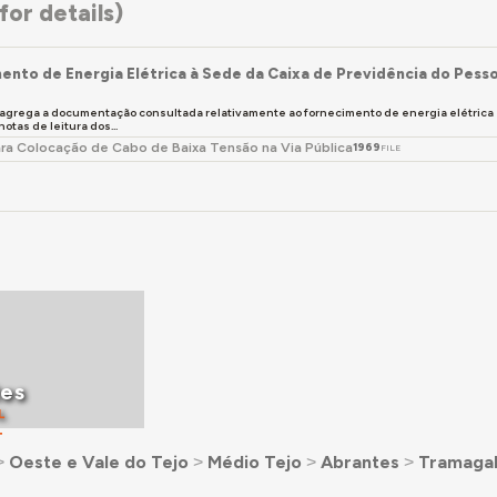
or details)
ento de Energia Elétrica à Sede da Caixa de Previdência do Pesso
 agrega a documentação consultada relativamente ao fornecimento de energia elétrica 
notas de leitura dos...
ara Colocação de Cabo de Baixa Tensão na Via Pública
1969
FILE
tes
L
T
˃
Oeste e Vale do Tejo
˃
Médio Tejo
˃
Abrantes
˃
Tramaga