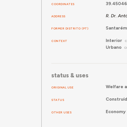
39.45046
COORDINATES
R. Dr. Ant
ADDRESS
Santarém
FORMER DISTRITO (PT)
Interior
CONTEXT
C
Urbano
C
status & uses
Welfare a
ORIGINAL USE
Construí
STATUS
Economy
OTHER USES