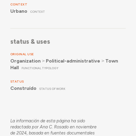
de Socorro se adaptan a Área Social y las de Policía
CONTEXT
Local se convierten en despachos.
Urbano
CONTEXT
status & uses
ORIGINAL USE
Organization
˃
Political-administrative
˃
Town
Hall
FUNCTIONAL TYPOLOGY
STATUS
Construído
STATUS OF WORK
La información de esta página ha sido
redactada por Ana C. Rosado en noviembre
de 2024, basada en fuentes documentales