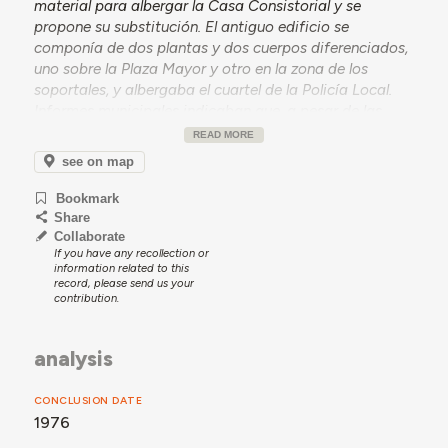
material para albergar la Casa Consistorial y se
propone su substitución. El antiguo edificio se
componía de dos plantas y dos cuerpos diferenciados,
uno sobre la Plaza Mayor y otro en la zona de los
soportales, y albergaba el cuartel de la Policía Local.
Informes municipales indicaban que, a pesar de las
reformas, el edificio había quedado superado por
READ MORE
impedir la distribución funcional de las actividades de
see on map
cada sección y coordinación con el público y la
fachada carecía de valor arquitectónico. Los
Bookmark
elementos estructurales no ofrecían signos de mal
Share
estado, pero se consideraba que las obras de
Collaborate
If you have any recollection or
conservación no impedirían el aparecimiento de
information related to this
nuevas “lesiones” debidas a descomposiciones
record, please send us your
internas.
contribution.
En 1969, el Pleno del Ayuntamiento propone financiar la
operación con préstamo del Banco de Crédito Local de
analysis
España y colaborar con la Dirección General de
Arquitectura para colaboración de arquitectos y
CONCLUSION DATE
técnicos. En 1970, se aprueba el Plan Provincial de 1970
1976
donde figura la financiación de la obra de Casa