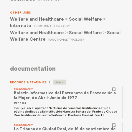
OTHER USES
Welfare and Healthcare
˃
Social Welfare
˃
Internato
FUNCTIONAL TYPOLOGY
Welfare and Healthcare
˃
Social Welfare
˃
Social
Welfare Centre
FUNCTIONAL TYPOLOGY
documentation
RECORDS & READINGS
5
BIBLIOGRAPHY
Boletin Informativo del Patronato de Protección a
la Mujer, de Abril-Junio de 1977
1977.04
Incluye, en el apartado "Noticias de nuestras Instituciones" una
página dedicada a la Institución Nuestra Señora del Prado de Ciudad
Real.Institución Nuestra Señora del Prado de Ciudad Real El...
BIBLIOGRAPHY
La Tribuna de Ciudad Real, de 16 de septiembre de