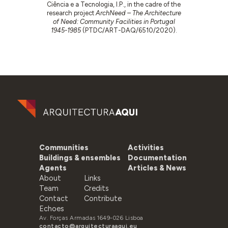
Ciência e a Tecnologia, I.P., in the cadre of the
research project
ArchNeed – The Architecture
of Need: Community Facilities in Portugal
1945-1985
(PTDC/ART-DAQ/6510/2020).
Communities
Activities
Buildings & ensembles
Documentation
Agents
Articles & News
About
Links
Team
Credits
Contact
Contribute
Echoes
Av. Forças Armadas 1649-026 Lisboa
contacto@arquitecturaaqui.eu