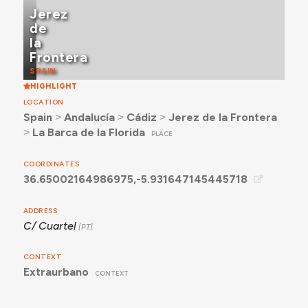
Jerez
de
la
Frontera
SPAIN
HIGHLIGHT
LOCATION
Spain
˃
Andalucía
˃
Cádiz
˃
Jerez de la Frontera
˃
La Barca de la Florida
PLACE
COORDINATES
36.65002164986975,-5.931647145445718
ADDRESS
C/ Cuartel
CONTEXT
Extraurbano
CONTEXT