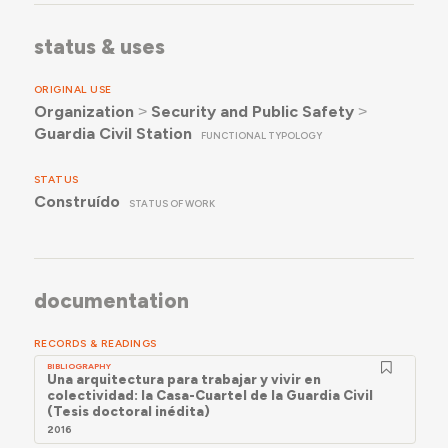
status & uses
ORIGINAL USE
Organization
˃
Security and Public Safety
˃
Guardia Civil Station
FUNCTIONAL TYPOLOGY
STATUS
Construído
STATUS OF WORK
documentation
RECORDS & READINGS
BIBLIOGRAPHY
Una arquitectura para trabajar y vivir en
colectividad: la Casa-Cuartel de la Guardia Civil
(Tesis doctoral inédita)
2016