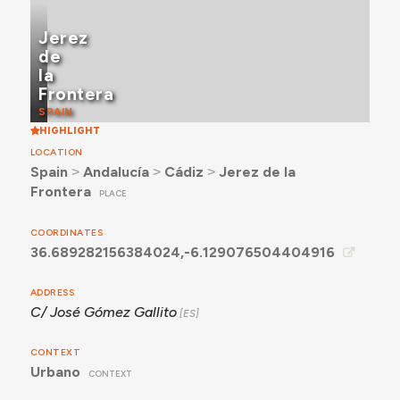
Jerez
de
la
Frontera
SPAIN
HIGHLIGHT
LOCATION
Spain
˃
Andalucía
˃
Cádiz
˃
Jerez de la
Frontera
PLACE
COORDINATES
36.689282156384024,-6.129076504404916
ADDRESS
C/ José Gómez Gallito
CONTEXT
Urbano
CONTEXT