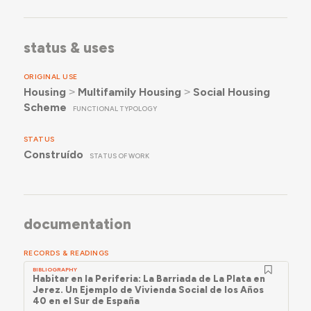
status & uses
ORIGINAL USE
Housing
˃
Multifamily Housing
˃
Social Housing
Scheme
FUNCTIONAL TYPOLOGY
STATUS
Construído
STATUS OF WORK
documentation
RECORDS & READINGS
BIBLIOGRAPHY
Habitar en la Periferia: La Barriada de La Plata en
Jerez. Un Ejemplo de Vivienda Social de los Años
40 en el Sur de España