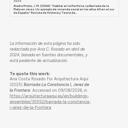
2004
Aladro Prieto, J. M. (2004). "Habitar en la Periferia: La Barriada de la
Plata en Jerez. Un ejemplo de vivienda social en los años 40 en el sur
de España." Revista de Historia y Teoría de...
La información de esta página ha sido
redactada por Ana C. Rosado en abril de
2024, basada en fuentes documentales, y
está pediente de actualización.
To quote this work:
Ana Costa Rosado for Arquitectura Aqui
(2025)
Barriada La Constancia I, Jerez de
la Frontera
. Accessed on 09/08/2026, in
https://arquitecturaaqui.eu/en/buildings-
ensembles/35552/barriada-la-constancia-
i-jerez-de-la-frontera