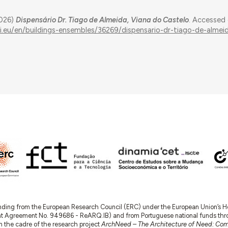
2026)
Dispensário Dr. Tiago de Almeida, Viana do Castelo
. Accessed
ui.eu/en/buildings-ensembles/36269/dispensario-dr-tiago-de-almei
nding from the European Research Council (ERC) under the European Union’s
t Agreement No. 949686 - ReARQ.IB) and from Portuguese national funds thro
 in the cadre of the research project
ArchNeed – The Architecture of Need: Comm