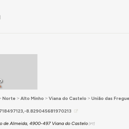
]
o
L
˃
Norte
˃
Alto Minho
˃
Viana do Castelo
˃
União das Fregue
718497123,-8.829045681970213
ago de Almeida, 4900-497 Viana do Castelo