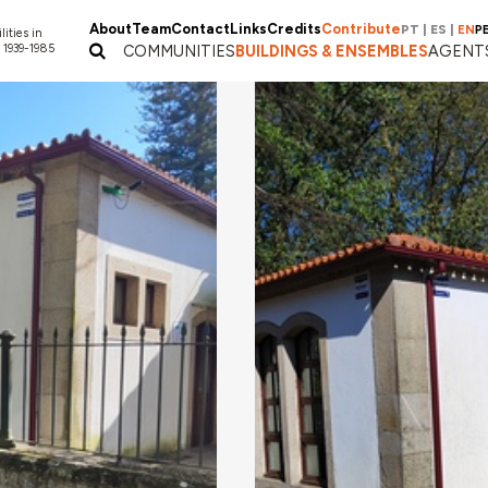
About
Team
Contact
Links
Credits
Contribute
PT
|
ES
|
EN
P
lities in
 1939-1985
COMMUNITIES
BUILDINGS & ENSEMBLES
AGENT