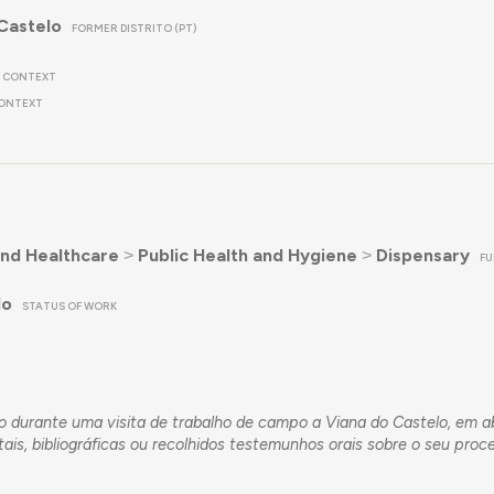
Castelo
FORMER DISTRITO (PT)
CONTEXT
ONTEXT
nd Healthcare
˃
Public Health and Hygiene
˃
Dispensary
FU
do
STATUS OF WORK
ado durante uma visita de trabalho de campo a Viana do Castelo, em ab
s, bibliográficas ou recolhidos testemunhos orais sobre o seu proc