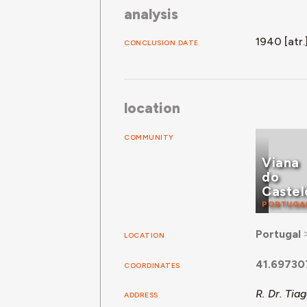
analysis
1940 [atr.
CONCLUSION DATE
location
COMMUNITY
Viana
do
Castel
PORTUGA
Portugal
LOCATION
41.69730
COORDINATES
R. Dr. Ti
ADDRESS