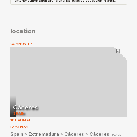
anterior comenzaron a funcionar las aulas de educación infantil...
location
COMMUNITY
Cáceres
SPAIN
HIGHLIGHT
LOCATION
Spain
˃
Extremadura
˃
Cáceres
˃
Cáceres
PLACE