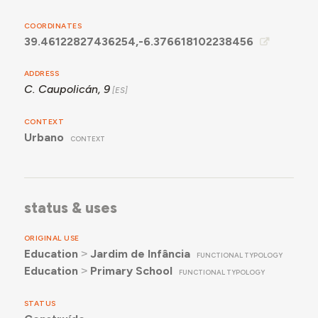
COORDINATES
39.46122827436254,-6.376618102238456
ADDRESS
C. Caupolicán, 9
CONTEXT
Urbano
CONTEXT
status & uses
ORIGINAL USE
Education
˃
Jardim de Infância
FUNCTIONAL TYPOLOGY
Education
˃
Primary School
FUNCTIONAL TYPOLOGY
STATUS